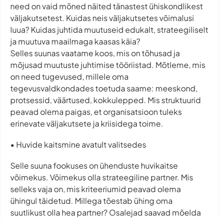
need on vaid mõned näited tänastest ühiskondlikest
väljakutsetest. Kuidas neis väljakutsetes võimalusi
luua? Kuidas juhtida muutuseid edukalt, strateegiliselt
ja muutuva maailmaga kaasas käia?
Selles suunas vaatame koos, mis on tõhusad ja
mõjusad muutuste juhtimise tööriistad. Mõtleme, mis
on need tugevused, millele oma
tegevusvaldkondades toetuda saame: meeskond,
protsessid, väärtused, kokkulepped. Mis struktuurid
peavad olema paigas, et organisatsioon tuleks
erinevate väljakutsete ja kriisidega toime.
• Huvide kaitsmine avatult valitsedes
Selle suuna fookuses on ühenduste huvikaitse
võimekus. Võimekus olla strateegiline partner. Mis
selleks vaja on, mis kriteeriumid peavad olema
ühingul täidetud. Millega tõestab ühing oma
suutlikust olla hea partner? Osalejad saavad mõelda