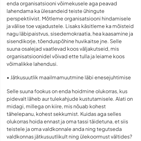
enda organisatsiooni võimekusele aga peavad
lahendama ka ülesandeid teiste ühingute
perspektiivist. Mõtleme organisatsiooni hindamisele
ja välise toe vajadustele. Lisaks käsitleme ka mõisteid
nagu läbipaistvus, sisedemokraatia, hea kaasamine ja
sisendikorje, tõenduspõhine huvikaitse jne. Selle
suuna osalejad vaatlevad koos väljakutseid, mis
organisatsioonidel võivad ette tulla ja leiame koos
võimalikke lahendusi.
• Jätkusuutlik maailmamuutmine läbi enesejuhtimise
Selle suuna fookus on enda hoidmine olukorras, kus
pidevalt läheb aur tulekahjude kustutamisele. Alati on
midagi, millega on kiire, mis nõuab kohest
tähelepanu, kohest sekkumist. Kuidas aga selles
olukorras hoida ennast ja oma tassi täidetuna, et siis
teistele ja oma valdkonnale anda ning tegutseda
valdkonnas jätkusuutlikult ning ülekoormust vältides?