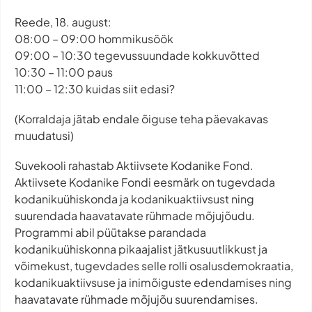
Reede, 18. august:
08:00 – 09:00 hommikusöök
09:00 – 10:30 tegevussuundade kokkuvõtted
10:30 – 11:00 paus
11:00 – 12:30 kuidas siit edasi?
(Korraldaja jätab endale õiguse teha päevakavas
muudatusi)
Suvekooli rahastab Aktiivsete Kodanike Fond.
Aktiivsete Kodanike Fondi eesmärk on tugevdada
kodanikuühiskonda ja kodanikuaktiivsust ning
suurendada haavatavate rühmade mõjujõudu.
Programmi abil püütakse parandada
kodanikuühiskonna pikaajalist jätkusuutlikkust ja
võimekust, tugevdades selle rolli osalusdemokraatia,
kodanikuaktiivsuse ja inimõiguste edendamises ning
haavatavate rühmade mõjujõu suurendamises.