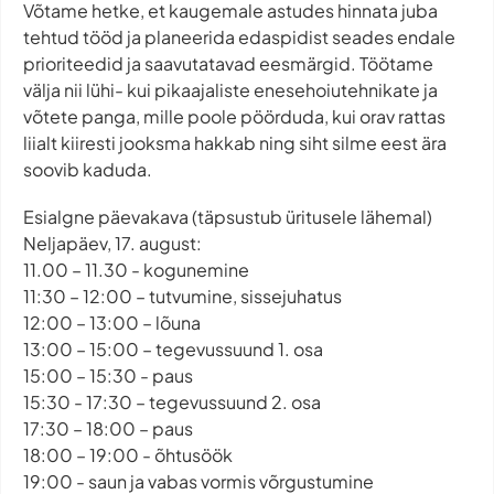
Võtame hetke, et kaugemale astudes hinnata juba
tehtud tööd ja planeerida edaspidist seades endale
prioriteedid ja saavutatavad eesmärgid. Töötame
välja nii lühi- kui pikaajaliste enesehoiutehnikate ja
võtete panga, mille poole pöörduda, kui orav rattas
liialt kiiresti jooksma hakkab ning siht silme eest ära
soovib kaduda.
Esialgne päevakava (täpsustub üritusele lähemal)
Neljapäev, 17. august:
11.00 – 11.30 - kogunemine
11:30 – 12:00 – tutvumine, sissejuhatus
12:00 – 13:00 – lõuna
13:00 – 15:00 – tegevussuund 1. osa
15:00 – 15:30 - paus
15:30 - 17:30 – tegevussuund 2. osa
17:30 – 18:00 – paus
18:00 – 19:00 - õhtusöök
19:00 - saun ja vabas vormis võrgustumine