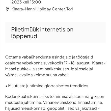
2023 kell 13:00
Klaara-Manni Holiday Center, Tori
Piletimüük internetis on
lõppenud
Ootame vabaühenduste esindajaid ja töötajaid
osalema vabakonna suvekoolis 17.-18. augustil Klaara-
Manni puhke- ja seminarikeskuses. Igal osalejal
võimalik valida kolme suuna vahel:
• Muutuste juhtimine globaalsetes trendides
Kodanikuühiskonna üks toimimise aluseesmärgiks on
muutuste juhtimine. Vananev ühiskond, linnastumine,
hajusad meeskonnad, geopoliitilised väljakutsed -