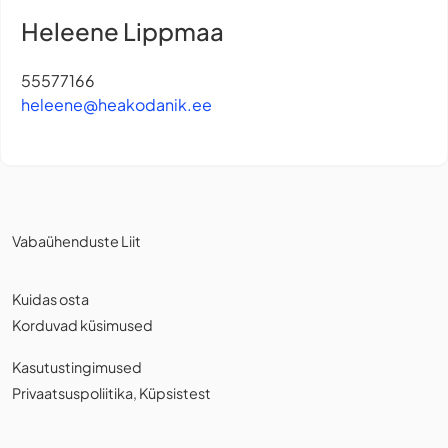
Heleene Lippmaa
55577166
heleene@heakodanik.ee
Vabaühenduste Liit
Kuidas osta
Korduvad küsimused
Kasutustingimused
Privaatsuspoliitika
,
Küpsistest