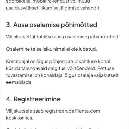
spordikella, mobiilirakendust või muud
usaldusväärset liikumise jälgimise vahendit.
3. Ausa osalemise põhimõtted
Väljakutsel lähtutakse ausa osalemise põhimõtetest.
Osalemine teise isiku nimel ei ole lubatud.
Korraldajal on õigus põhjendatud kahtluse korral
küsida täiendavaid selgitusi või tõendeid. Pettuse
tuvastamisel on korraldajal õigus osaleja väljakutselt
eemaldada.
4. Registreerimine
Väljakutsele saab registreeruda Fienta.com
keskkonnas.