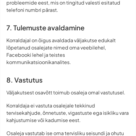
probleemide eest, mis on tingitud valesti esitatud
telefoni numbri pärast.
7. Tulemuste avaldamine
Korraldajal on õigus avaldada väljakutse edukalt
lõpetanud osalejate nimed oma veebilehel,
Facebooki lehel ja teistes
kommunikatsioonikanalites.
8. Vastutus
Väljakutsest osavõtt toimub osaleja omal vastutusel.
Korraldaja ei vastuta osalejale tekkinud
tervisekahjude, õnnetuste, vigastuste ega isikliku vara
kahjustumise või kadumise eest.
Osaleja vastutab ise oma tervisliku seisundi ja ohutu