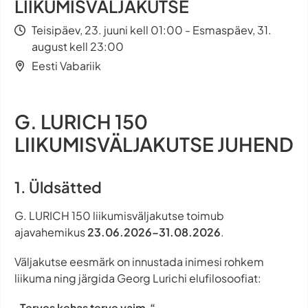
LIIKUMISVÄLJAKUTSE
Teisipäev, 23. juuni kell 01:00 - Esmaspäev, 31.
august kell 23:00
Eesti Vabariik
G. LURICH 150
LIIKUMISVÄLJAKUTSE JUHEND
1. Üldsätted
G. LURICH 150 liikumisväljakutse toimub
ajavahemikus
23.06.2026–31.08.2026
.
Väljakutse eesmärk on innustada inimesi rohkem
liikuma ning järgida Georg Lurichi elufilosoofiat:
„Terves kehas terve vaim.“