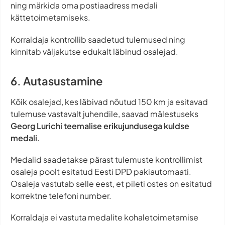
ning märkida oma postiaadress medali
kättetoimetamiseks.
Korraldaja kontrollib saadetud tulemused ning
kinnitab väljakutse edukalt läbinud osalejad.
6. Autasustamine
Kõik osalejad, kes läbivad nõutud 150 km ja esitavad
tulemuse vastavalt juhendile, saavad mälestuseks
Georg Lurichi teemalise erikujundusega kuldse
medali
.
Medalid saadetakse pärast tulemuste kontrollimist
osaleja poolt esitatud Eesti DPD pakiautomaati.
Osaleja vastutab selle eest, et pileti ostes on esitatud
korrektne telefoni number.
Korraldaja ei vastuta medalite kohaletoimetamise