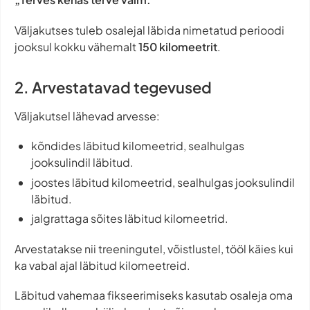
Väljakutses tuleb osalejal läbida nimetatud perioodi
jooksul kokku vähemalt
150 kilomeetrit
.
2. Arvestatavad tegevused
Väljakutsel lähevad arvesse:
kõndides läbitud kilomeetrid, sealhulgas
jooksulindil läbitud.
joostes läbitud kilomeetrid, sealhulgas jooksulindil
läbitud.
jalgrattaga sõites läbitud kilomeetrid.
Arvestatakse nii treeningutel, võistlustel, tööl käies kui
ka vabal ajal läbitud kilomeetreid.
Läbitud vahemaa fikseerimiseks kasutab osaleja oma