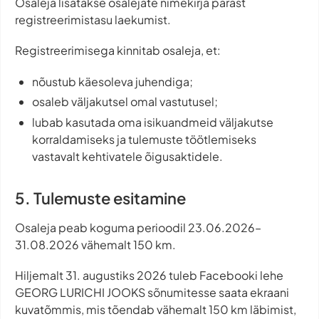
Osaleja lisatakse osalejate nimekirja pärast
registreerimistasu laekumist.
Registreerimisega kinnitab osaleja, et:
nõustub käesoleva juhendiga;
osaleb väljakutsel omal vastutusel;
lubab kasutada oma isikuandmeid väljakutse
korraldamiseks ja tulemuste töötlemiseks
vastavalt kehtivatele õigusaktidele.
5. Tulemuste esitamine
Osaleja peab koguma perioodil 23.06.2026–
31.08.2026 vähemalt 150 km.
Hiljemalt 31. augustiks 2026 tuleb Facebooki lehe
GEORG LURICHI JOOKS sõnumitesse saata ekraani
kuvatõmmis, mis tõendab vähemalt 150 km läbimist,