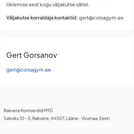
liiklemise eest kogu väljakutse vältel.
Väljakutse korraldaja kontaktid:
gert@corsagym.ee
Gert Gorsanov
gert@corsagym.ee
Rakvere Kontserdid MTÜ
Tuleviku 10 - 5, Rakvere, 44307, Lääne - Virumaa, Eesti