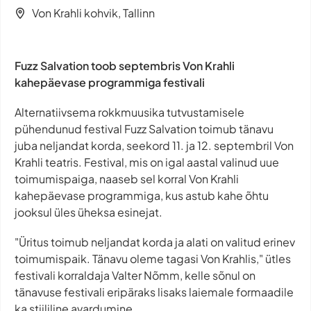
Von Krahli kohvik, Tallinn
Fuzz Salvation toob septembris Von Krahli
kahepäevase programmiga festivali
Alternatiivsema rokkmuusika tutvustamisele
pühendunud festival Fuzz Salvation toimub tänavu
juba neljandat korda, seekord 11. ja 12. septembril Von
Krahli teatris. Festival, mis on igal aastal valinud uue
toimumispaiga, naaseb sel korral Von Krahli
kahepäevase programmiga, kus astub kahe õhtu
jooksul üles üheksa esinejat.
"Üritus toimub neljandat korda ja alati on valitud erinev
toimumispaik. Tänavu oleme tagasi Von Krahlis," ütles
festivali korraldaja Valter Nõmm, kelle sõnul on
tänavuse festivali eripäraks lisaks laiemale formaadile
ka stiililine avardumine.