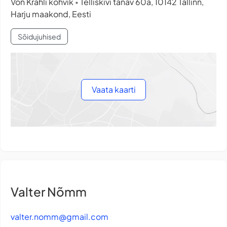
Von Krahli kohvik
Telliskivi tänav 60a, 10142 Tallinn,
•
Harju maakond, Eesti
Sõidujuhised
Vaata kaarti
Valter Nõmm
valter.nomm@gmail.com