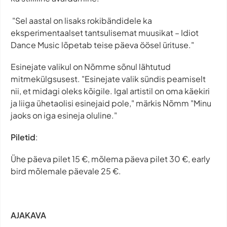
"Sel aastal on lisaks rokibändidele ka
eksperimentaalset tantsulisemat muusikat – Idiot
Dance Music lõpetab teise päeva öösel ürituse."
Esinejate valikul on Nõmme sõnul lähtutud
mitmekülgsusest. "Esinejate valik sündis peamiselt
nii, et midagi oleks kõigile. Igal artistil on oma käekiri
ja liiga ühetaolisi esinejaid pole," märkis Nõmm "Minu
jaoks on iga esineja oluline."
Piletid
:
Ühe päeva pilet 15 €, mõlema päeva pilet 30 €, early
bird mõlemale päevale 25 €.
AJAKAVA