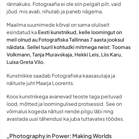
rännakuks. Fotograafia ei ole siin pelgalt pilt, vaid
jõud, mis avab, nihutab ja paneb nägema.
Maailma suurnimede kõrval on sama oluliselt
esindatud ka
Eesti kunstnikud, kelle loomingut on
meil olnud au Fotografiska Tallinnas 7 aasta jooksul
näidata. Sellel tuuril kohtudki mitmega neist: Toomas
Volkmann, Tanja Muravskaja, Hekki Leis, Liis Karu,
Luisa Greta Vilo.
Kunstnikke saadab Fotografiska kaasasutaja ja
näituste juht Maarja Loorents.
Koos kunstnikega avanevad teoste taga peituvad
lood, mõtted ja loomingulised protsessid. See on
võimalus kogeda näitust nende pilgu läbi ning
avastada uusi tähendusi ka juba tuttavates töödes.
„Photography in Power: Making Worlds