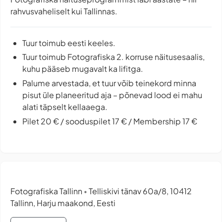
rahvusvaheliselt kui Tallinnas.
Tuur toimub eesti keeles.
Tuur toimub Fotografiska 2. korruse näitusesaalis,
kuhu pääseb mugavalt ka lifitga.
Palume arvestada, et tuur võib teinekord minna
pisut üle planeeritud aja – põnevad lood ei mahu
alati täpselt kellaaega.
Pilet 20 € / sooduspilet 17 € / Membership 17 €
Fotografiska Tallinn
Telliskivi tänav 60a/8, 10412
•
Tallinn, Harju maakond, Eesti