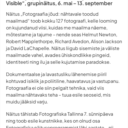
Visible“, grupinäitus, 6. mai – 13. september
Näitus „Fotograafia jõud: nähtavale toodud
maailmad“ toob kokku 127 fotograafi, kelle looming
on kujundanud viisi, kuidas me maailma näeme,
mõtestame ja tajume – nende seas Helmut Newton,
Robert Mapplethorpe, Richard Avedon, Alison Jackson
ja David LaChapelle. Näitus liigub sisemiste ja väliste
maailmade vahel, avades ühiskondlikke pingeid,
identiteeti ning ilu ja selle kujutamise paradokse.
Dokumentaalse ja lavastusliku lähenemise piiril
kohtuvad isiklik ja poliitiline, haavatavus ja vastupanu.
Fotograafia ei ole siin pelgalt tehnika, vaid viis
maailma nähtavaks teha – tuua esile seoseid, mis
muidu jääksid varju.
Näitus tähistab Fotografiska Tallinna 7. sünnipäeva
ning toob esile kunstnikke, kes on olnud osa
Fotografiska näituseprogrammist läbi aastate – nii