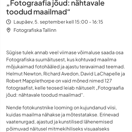
„Fotograafia jõud: nähtavale
toodud maailmad“
Laupäev, 5. september kell 15:00 - 16:15
Fotografiska Tallinn
Sügise tulek annab veel viimase võimaluse saada osa
Fotografiska suurnäitusest, kus kohtuvad maailma
mõjukaimad fotohääled ja ajastu teravaimad teemad.
Helmut Newton, Richard Avedon, David LaChapelle ja
Robert Mapplethorpe on vaid mõned nimed 127
fotograafist, kelle teosed leiab näituselt „Fotograafia
jõud: nähtavale toodud maailmad“.
Nende fotokunstnike looming on kujundanud viisi,
kuidas maailma nähakse ja mõtestatakse. Erinevad
vaatenurgad, ajastud ja kunstilised lähenemised
põimuvad näitusel mitmekihiliseks visuaalseks