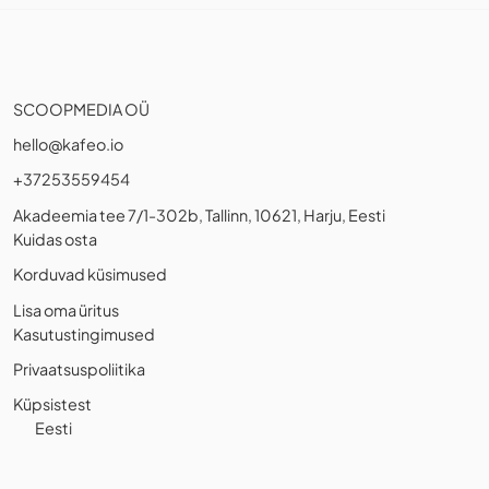
SCOOPMEDIA OÜ
hello@kafeo.io
+37253559454
Akadeemia tee 7/1-302b, Tallinn, 10621, Harju, Eesti
Kuidas osta
Korduvad küsimused
Lisa oma üritus
Kasutustingimused
Privaatsuspoliitika
Küpsistest
Eesti