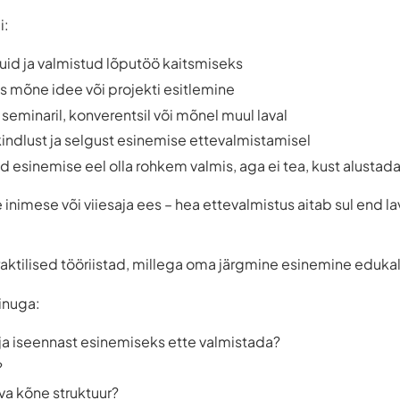
i:
id ja valmistud lõputöö kaitsmiseks
s mõne idee või projekti esitlemine
seminaril, konverentsil või mõnel muul laval
ndlust ja selgust esinemise ettevalmistamisel
id esinemise eel olla rohkem valmis, aga ei tea, kust alustad
e inimese või viiesaja ees – hea ettevalmistus aitab sul end la
praktilised tööriistad, millega oma järgmine esinemine eduka
sinuga:
ja iseennast esinemiseks ette valmistada?
?
ava kõne struktuur?