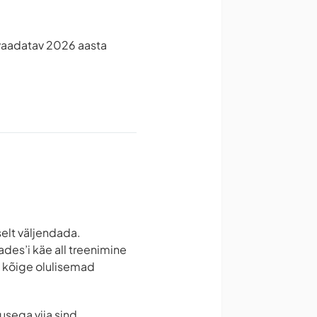
elvaadatav 2026 aasta
tselt väljendada.
es’i käe all treenimine
d kõige olulisemad
usega viia sind