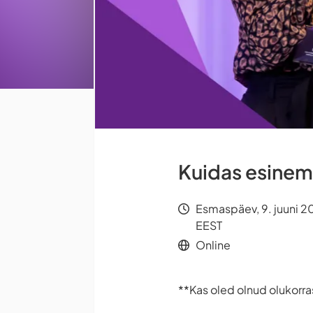
Kuidas esinemi
Esmaspäev, 9. juuni 2
EEST
Online
**Kas oled olnud olukorras