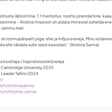
lituste läbiviimine, 1:1 mentorlus, noorte juhendamine, ka
reerimine – Kristina missioon on aidata inimestel suhelda en
at sammu teel.
e on loomupäraselt julge, ehe ja mõjus esineja. Minu südamea
ta ehk näidata sulle teed iseendani.” (Kristina Samra)
 koolitaja / Inspiratsioonikõneleja
r Cambridge University 2025
Leader Tallinn 2024
m/
om/kristinasamra/
/in/kristina-samra