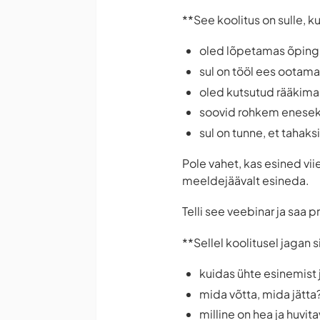
**See koolitus on sulle, ku
oled lõpetamas õpingu
sul on tööl ees ootama
oled kutsutud rääkima 
soovid rohkem eneseki
sul on tunne, et tahaks
Pole vahet, kas esined vii
meeldejäävalt esineda.
Telli see veebinar ja saa 
**Sellel koolitusel jagan 
kuidas ühte esinemist 
mida võtta, mida jätta
milline on hea ja huvit