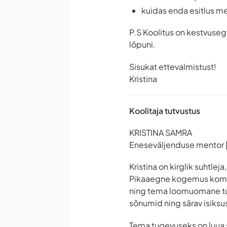
kuidas enda esitlus me
P.S Koolitus on kestvuseg
lõpuni.
Sisukat ettevalmistust!
Kristina
Koolitaja tutvustus
KRISTINA SAMRA
Eneseväljenduse mentor |
Kristina on kirglik suhtlej
Pikaaegne kogemus kommu
ning tema loomuomane tund
sõnumid ning särav isiksu
Tema tugevuseks on luua s