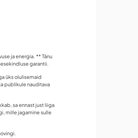
vuse ja energia. ** Tänu
nesekindluse garantii.
ga üks olulisemaid
 ja publikule nauditava
kab, sa ennast just liiga
i, mille jagamine sulle
ovingi.