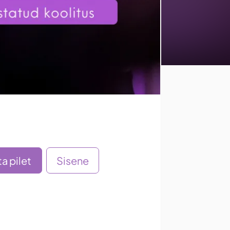
a pilet
Sisene