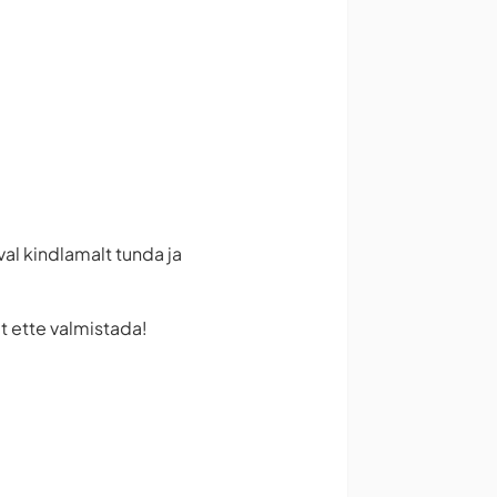
a
val kindlamalt tunda ja
lt ette valmistada!