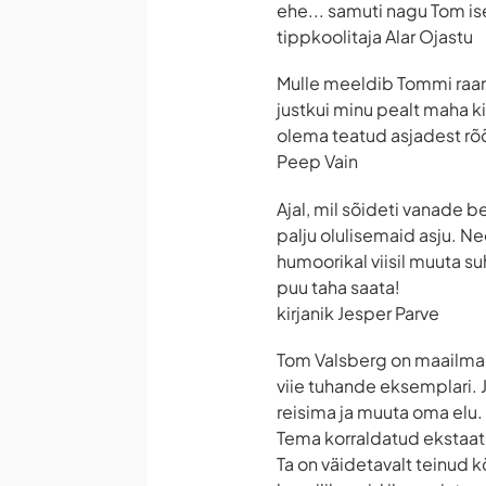
ehe... samuti nagu Tom ise
tippkoolitaja Alar Ojastu
Mulle meeldib Tommi raama
justkui minu pealt maha k
olema teatud asjadest rõ
Peep Vain
Ajal, mil sõideti vanade 
palju olulisemaid asju. 
humoorikal viisil muuta su
puu taha saata!
kirjanik Jesper Parve
Tom Valsberg on maailmarä
viie tuhande eksemplari. J
reisima ja muuta oma elu.
Tema korraldatud ekstaati
Ta on väidetavalt teinud k