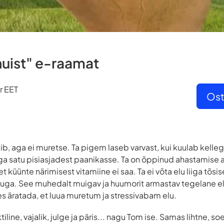
huist" e-raamat
r EET
Ost
b, aga ei muretse. Ta pigem laseb varvast, kui kuulab kellegi
ega satu pisiasjadest paanikasse. Ta on õppinud ahastamise
 küünte närimisest vitamiine ei saa. Ta ei võta elu liiga tõsisel
 eluga. See muhedalt muigav ja huumorit armastav tegelane el
es äratada, et luua muretum ja stressivabam elu.
line, vajalik, julge ja päris... nagu Tom ise. Samas lihtne, soe