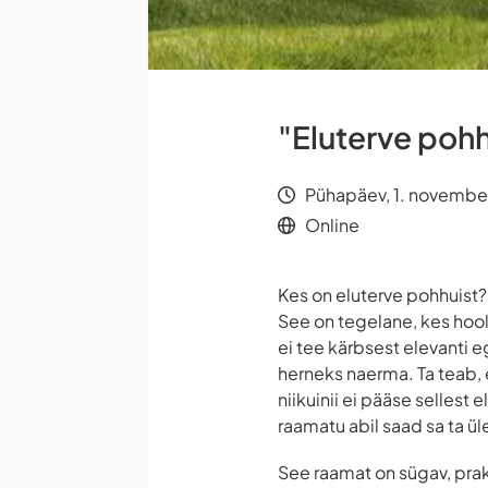
"Eluterve poh
Pühapäev, 1. novembe
Online
Kes on eluterve pohhuist?
See on tegelane, kes hooli
ei tee kärbsest elevanti 
herneks naerma. Ta teab, et
niikuinii ei pääse sellest
raamatu abil saad sa ta ül
See raamat on sügav, prakti