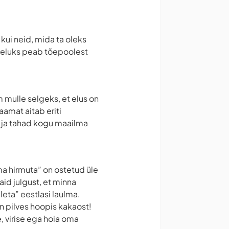
kui neid, mida ta oleks
s eluks peab tõepoolest
 mulle selgeks, et elus on
amat aitab eriti
is ja tahad kogu maailma
ma hirmuta” on ostetud üle
aid julgust, et minna
eta” eestlasi laulma.
n pilves hoopis kakaost!
e, virise ega hoia oma