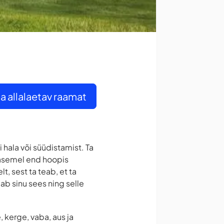
a allalaetav raamat
 hala või süüdistamist. Ta
 asemel end hoopis
t, sest ta teab, et ta
ab sinu sees ning selle
, kerge, vaba, aus ja