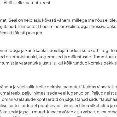
. Aitäh selle raamatu eest.
t. Seal on neid asju kõvasti vähem, millega ma nõus ei ole, 
irjutanud. Inimestest hoolimine on oluline, aga stressivabak
õmsalt täiesti poogen.
bemmidega ja kanti kaelas pöidlajämedust kuldketti, tegi Tom
Need on emotsioonid, kogemused ja mälestused. Tommi uus ra
htumist ja vaatenurka just siis, kui kõik tundub korraks pekk
ndur ja väelaulik, kelle eelmist raamatut “Kuidas rännata il
umal teab, palju inimesi seda veel lugenud on. Paljud neist s
 Tommi väelaulude kontserdid on julgustanud sadu “lauluhääl
lise tantsu pidudel pidutsevad inimesed ilma alkoholita ja o
õike seda ja palju muud, kuna ta võtab asju vabalt, ei murets