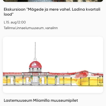
Ekskursioon "Mägede ja mere vahel. Ladina kvartali
lood"
L 15. aug 12:00
Tallinna Linnaelumuuseum, vanalinn
Lastemuuseum Miiamilla muuseumipilet