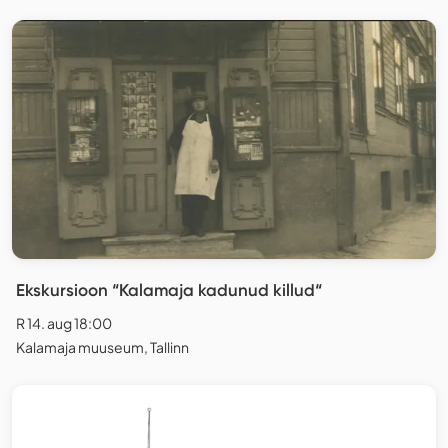
Ekskursioon “Kalamaja kadunud killud“
R 14. aug 18:00
Kalamaja muuseum, Tallinn