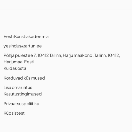
Eesti Kunstiakadeemia
yesindus@artun.ee
Põhja puiestee 7, 10412 Tallinn, Harju maakond, Tallinn, 10412,
Harjumaa, Eesti
Kuidas osta
Korduvad küsimused
Lisa oma üritus
Kasutustingimused
Privaatsuspoliitika
Küpsistest