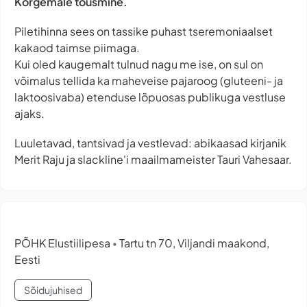
Kõrgemale tõusmine.
Piletihinna sees on tassike puhast tseremoniaalset
kakaod taimse piimaga.
Kui oled kaugemalt tulnud nagu me ise, on sul on
võimalus tellida ka maheveise pajaroog (gluteeni- ja
laktoosivaba) etenduse lõpuosas publikuga vestluse
ajaks.
Luuletavad, tantsivad ja vestlevad: abikaasad kirjanik
Merit Raju ja slackline'i maailmameister Tauri Vahesaar.
PÕHK Elustiilipesa
Tartu tn 70, Viljandi maakond,
•
Eesti
Sõidujuhised