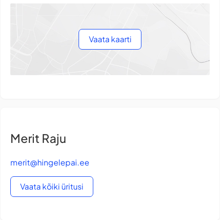
Vaata kaarti
Merit Raju
merit@hingelepai.ee
Vaata kõiki üritusi