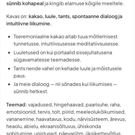
sünnib kohapeal
ja kingib elamuse kõigile meeltele.
Kavas on:
kakao, luule, tants, spontaanne dialoog ja
intuitiivne liikumine.
Tseremoniaalne kakao aitab tuua mõtlemisest
tunnetusse, intuitiivsusesse meditatiivsusesse.
Luuletused on kui portaalid sissejuhatusena
sügavamatesse teemadesse.
Tants nende vahel on kehade luule ja mõistusele
paus.
Ja meie dialoog — nii sõnades kui liikumises —
sünnib hetkest.
Teemad:
vajadused, hingehaavad, paarisuhe, raha,
emotsioonid, tervis, toit, piirid, meeleolukõikumised,
vananemine, haavatavus, kodu, närvisüsteem, ärevus,
heaolu, abielu, ekraanisõltuvus, ühiskonda
sobitumine, unistused, päevarütm, üksikettevõtlus,