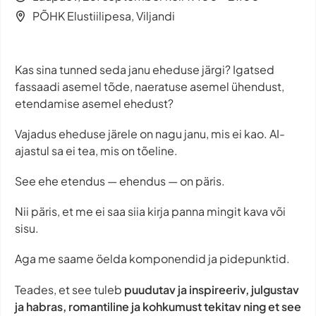
PÕHK Elustiilipesa, Viljandi
Kas sina tunned seda janu eheduse järgi? Igatsed
fassaadi asemel tõde, naeratuse asemel ühendust,
etendamise asemel ehedust?
Vajadus eheduse järele on nagu janu, mis ei kao. AI-
ajastul sa ei tea, mis on tõeline.
See ehe etendus — ehendus — on päris.
Nii päris, et me ei saa siia kirja panna mingit kava või
sisu.
Aga me saame öelda komponendid ja pidepunktid.
Teades, et see tuleb
puudutav ja inspireeriv, julgustav
ja habras, romantiline ja kohkumust tekitav ning et see