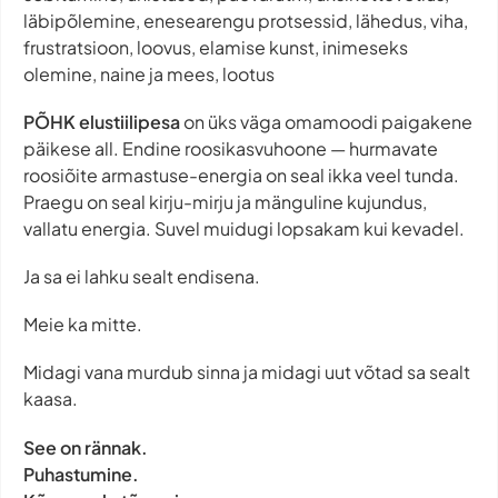
läbipõlemine, enesearengu protsessid, lähedus, viha,
frustratsioon, loovus, elamise kunst, inimeseks
olemine, naine ja mees, lootus
PÕHK elustiilipesa
on üks väga omamoodi paigakene
päikese all. Endine roosikasvuhoone — hurmavate
roosiõite armastuse-energia on seal ikka veel tunda.
Praegu on seal kirju-mirju ja mänguline kujundus,
vallatu energia. Suvel muidugi lopsakam kui kevadel.
Ja sa ei lahku sealt endisena.
Meie ka mitte.
Midagi vana murdub sinna ja midagi uut võtad sa sealt
kaasa.
See on rännak.
Puhastumine.