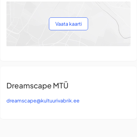
Vaata kaarti
Dreamscape MTÜ
dreamscape@kultuurivabrik.ee