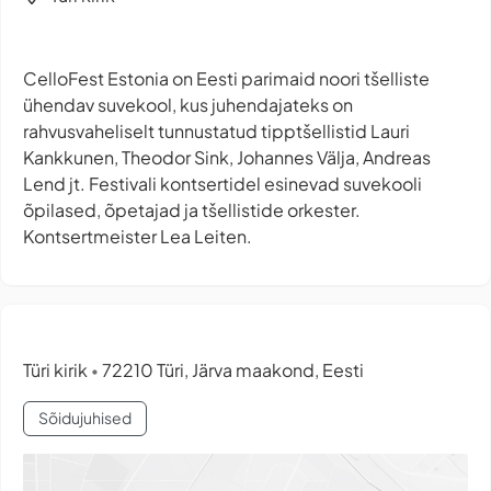
CelloFest Estonia on Eesti parimaid noori tšelliste
ühendav suvekool, kus juhendajateks on
rahvusvaheliselt tunnustatud tipptšellistid Lauri
Kankkunen, Theodor Sink, Johannes Välja, Andreas
Lend jt. Festivali kontsertidel esinevad suvekooli
õpilased, õpetajad ja tšellistide orkester.
Kontsertmeister Lea Leiten.
Türi kirik
72210 Türi, Järva maakond, Eesti
•
Sõidujuhised