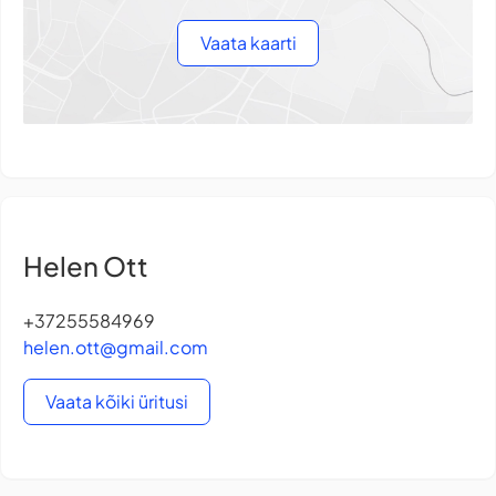
Vaata kaarti
Helen Ott
+37255584969
helen.ott@gmail.com
Vaata kõiki üritusi