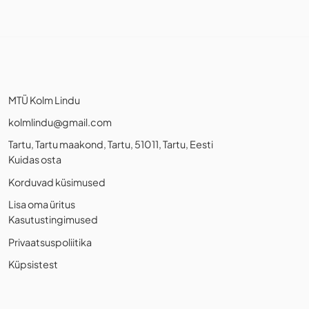
MTÜ Kolm Lindu
kolmlindu@gmail.com
Tartu, Tartu maakond, Tartu, 51011, Tartu, Eesti
Kuidas osta
Korduvad küsimused
Lisa oma üritus
Kasutustingimused
Privaatsuspoliitika
Küpsistest