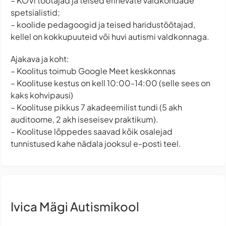
– KOVi töötajad ja teised erinevate valdkondade
spetsialistid;
– koolide pedagoogid ja teised haridustöötajad,
kellel on kokkupuuteid või huvi autismi valdkonnaga.
Ajakava ja koht:
– Koolitus toimub Google Meet keskkonnas
– Koolituse kestus on kell 10:00-14:00 (selle sees on
kaks kohvipausi)
– Koolituse pikkus 7 akadeemilist tundi (5 akh
auditoorne, 2 akh iseseisev praktikum).
– Koolituse lõppedes saavad kõik osalejad
tunnistused kahe nädala jooksul e-posti teel.
Ivica Mägi Autismikool