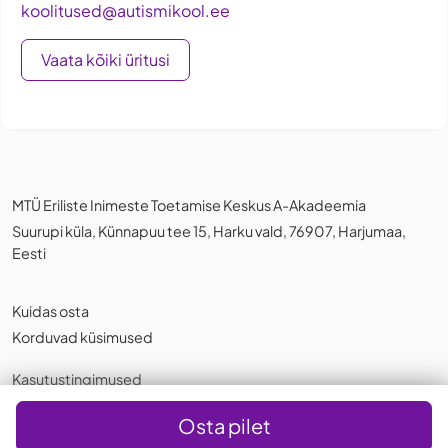
koolitused@autismikool.ee
Vaata kõiki üritusi
MTÜ Eriliste Inimeste Toetamise Keskus A-Akadeemia
Suurupi küla, Künnapuu tee 15, Harku vald, 76907, Harjumaa,
Eesti
Kuidas osta
Korduvad küsimused
Kasutustingimused
Privaatsuspoliitika
,
Küpsistest
Osta pilet