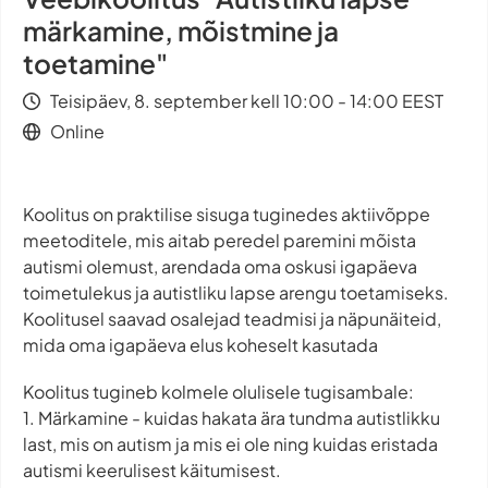
märkamine, mõistmine ja
toetamine"
Teisipäev, 8. september kell 10:00 - 14:00 EEST
Online
Koolitus on praktilise sisuga tuginedes aktiivõppe
meetoditele, mis aitab peredel paremini mõista
autismi olemust, arendada oma oskusi igapäeva
toimetulekus ja autistliku lapse arengu toetamiseks.
Koolitusel saavad osalejad teadmisi ja näpunäiteid,
mida oma igapäeva elus koheselt kasutada
Koolitus tugineb kolmele olulisele tugisambale:
1. Märkamine - kuidas hakata ära tundma autistlikku
last, mis on autism ja mis ei ole ning kuidas eristada
autismi keerulisest käitumisest.