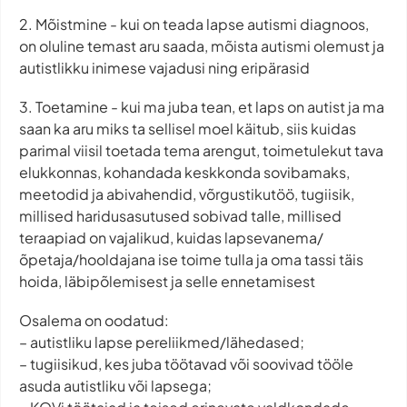
2. Mõistmine - kui on teada lapse autismi diagnoos,
on oluline temast aru saada, mõista autismi olemust ja
autistlikku inimese vajadusi ning eripärasid
3. Toetamine - kui ma juba tean, et laps on autist ja ma
saan ka aru miks ta sellisel moel käitub, siis kuidas
parimal viisil toetada tema arengut, toimetulekut tava
elukkonnas, kohandada keskkonda sovibamaks,
meetodid ja abivahendid, võrgustikutöö, tugiisik,
millised haridusasutused sobivad talle, millised
teraapiad on vajalikud, kuidas lapsevanema/
õpetaja/hooldajana ise toime tulla ja oma tassi täis
hoida, läbipõlemisest ja selle ennetamisest
Osalema on oodatud:
– autistliku lapse pereliikmed/lähedased;
– tugiisikud, kes juba töötavad või soovivad tööle
asuda autistliku või lapsega;