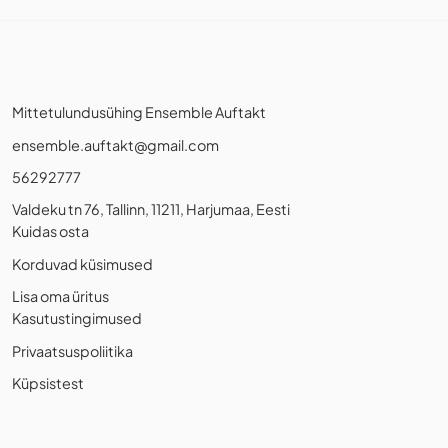
Mittetulundusühing Ensemble Auftakt
ensemble.auftakt@gmail.com
56292777
Valdeku tn 76, Tallinn, 11211, Harjumaa, Eesti
Kuidas osta
Korduvad küsimused
Lisa oma üritus
Kasutustingimused
Privaatsuspoliitika
Küpsistest