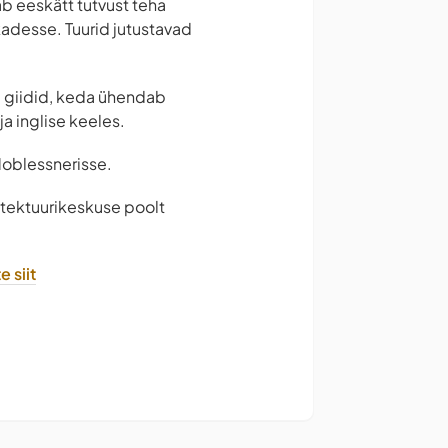
ab eeskätt tutvust teha
kadesse. Tuurid jutustavad
d giidid, keda ühendab
ja inglise keeles.
 Noblessnerisse.
hitektuurikeskuse poolt
e siit