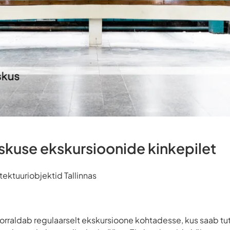
skuse ekskursioonide kinkepilet
ektuuriobjektid Tallinnas
korraldab regulaarselt ekskursioone kohtadesse, kus saab t