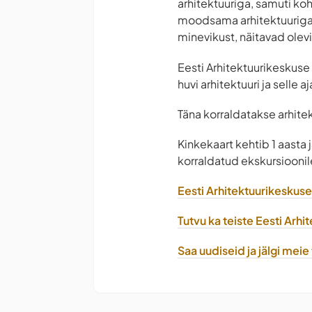
arhitektuuriga, samuti ko
moodsama arhitektuuriga, 
minevikust, näitavad olevi
Eesti Arhitektuurikeskuse
huvi arhitektuuri ja selle 
Täna korraldatakse arhitek
Kinkekaart kehtib 1 aasta
korraldatud ekskursioonile 
Eesti Arhitektuurikeskuse p
Tutvu ka teiste Eesti Arh
Saa uudiseid ja jälgi mei