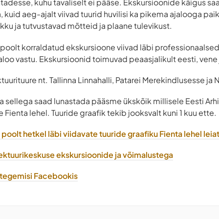
htadesse, kuhu tavaliselt ei pääse. Ekskursioonide käigus sa
kuid aeg-ajalt viivad tuurid huvilisi ka pikema ajalooga pai
kku ja tutvustavad mõtteid ja plaane tulevikust.
 poolt korraldatud ekskursioone viivad läbi professionaalse
ajaloo vastu. Ekskursioonid toimuvad peaasjalikult eesti, vene 
tuurituure nt. Tallinna Linnahalli, Patarei Merekindlusesse ja
 ja sellega saad lunastada pääsme ükskõik millisele Eesti Ar
Fienta lehel. Tuuride graafik tekib jooksvalt kuni 1 kuu ette.
oolt hetkel läbi viidavate tuuride graafiku Fienta lehel leiat
itektuurikeskuse ekskursioonide ja võimalustega
e tegemisi Facebookis