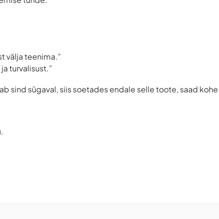
t välja teenima.”
ja turvalisust.”
b sind sügaval, siis soetades endale selle toote, saad kohe m
.