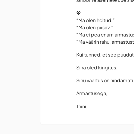
💖
“Ma olen hoitud.”
“Ma olen piisav.”
“Ma ei pea enam armastus
“Ma väärin rahu, armastust 
Kui tunned, et see puuduta
Sina oled kingitus.
Sinu väärtus on hindamatu
Armastusega,
Triinu