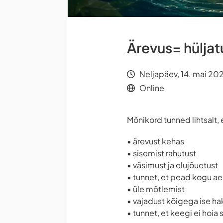
Ärevus= hüljat
Neljapäev, 14. mai 20
Online
Mõnikord tunned lihtsalt, e
• ärevust kehas
• sisemist rahutust
• väsimust ja elujõuetust
• tunnet, et pead kogu a
• üle mõtlemist
• vajadust kõigega ise h
• tunnet, et keegi ei hoia 