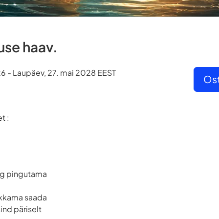
use haav.
26 - Laupäev, 27. mai 2028 EEST
Ost
t :
eg pingutama
akkama saada
sind päriselt