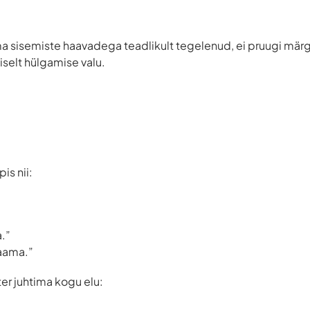
a sisemiste haavadega teadlikult tegelenud, ei pruugi märg
selt hülgamise valu.
is nii:
.”
aama.”
er juhtima kogu elu: