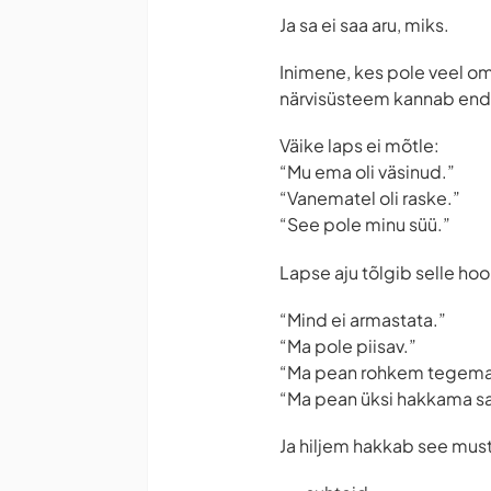
Ja sa ei saa aru, miks.
Inimene, kes pole veel om
närvisüsteem kannab endi
Väike laps ei mõtle:
“Mu ema oli väsinud.”
“Vanematel oli raske.”
“See pole minu süü.”
Lapse aju tõlgib selle hoop
“Mind ei armastata.”
“Ma pole piisav.”
“Ma pean rohkem tegema
“Ma pean üksi hakkama s
Ja hiljem hakkab see must