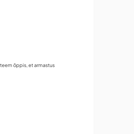
steem õppis, et armastus