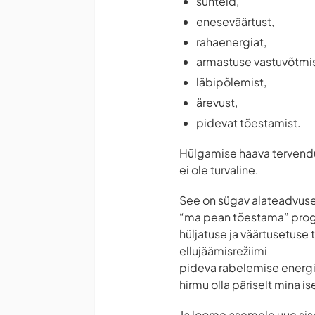
suhteid,
eneseväärtust,
rahaenergiat,
armastuse vastuvõtmis
läbipõlemist,
ärevust,
pidevat tõestamist.
Hülgamise haava tervendus
ei ole turvaline.
See on sügav alateadvuse
“ma pean tõestama” pro
hüljatuse ja väärtusetuse
ellujäämisrežiimi
pideva rabelemise energ
hirmu olla päriselt mina is
Ja loome asemele uue si