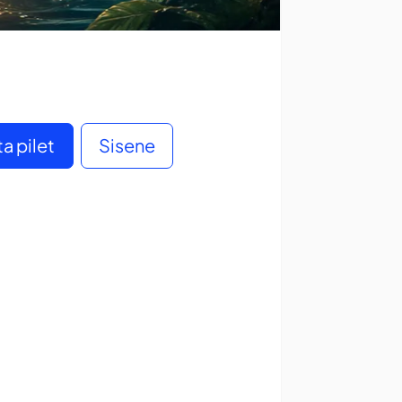
a pilet
Sisene