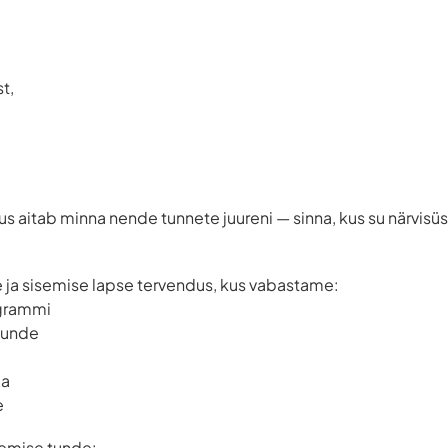
t,
 aitab minna nende tunnete juureni — sinna, kus su närvisü
 ja sisemise lapse tervendus, kus vabastame:
grammi
 tunde
ia
e
semise tunde: