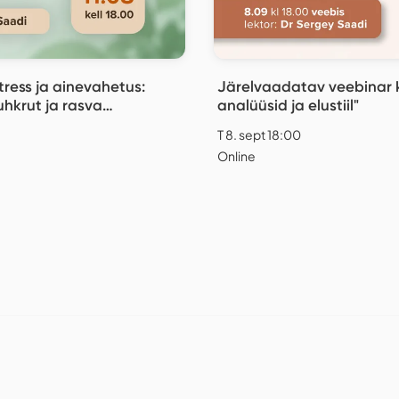
tress ja ainevahetus:
Järelvaadatav veebinar k
uhkrut ja rasva
analüüsid ja elustiil"
T 8. sept 18:00
Online