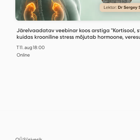
Järelvaadatav veebinar koos arstiga "Kortisool, s
kuidas krooniline stress mõjutab hormoone, veres
ladestumist"
T 11. aug 18:00
Online
OÜ Süsivesik