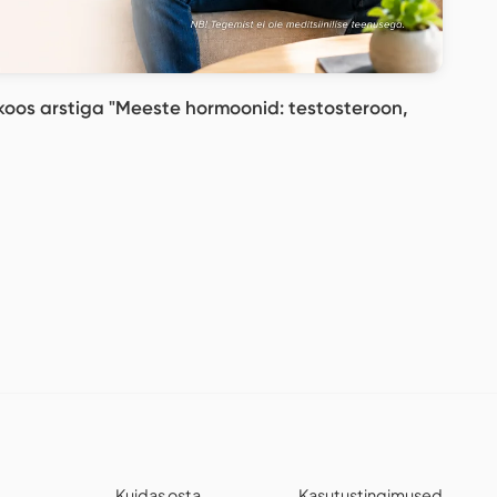
oos arstiga "Meeste hormoonid: testosteroon,
Kuidas osta
Kasutustingimused