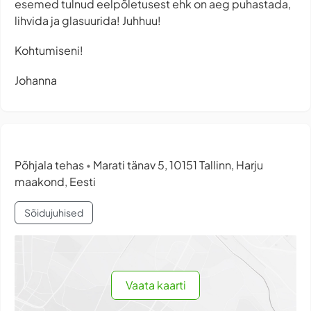
esemed tulnud eelpõletusest ehk on aeg puhastada,
lihvida ja glasuurida! Juhhuu!
Kohtumiseni!
Johanna
Põhjala tehas
Marati tänav 5, 10151 Tallinn, Harju
•
maakond, Eesti
Sõidujuhised
Vaata kaarti