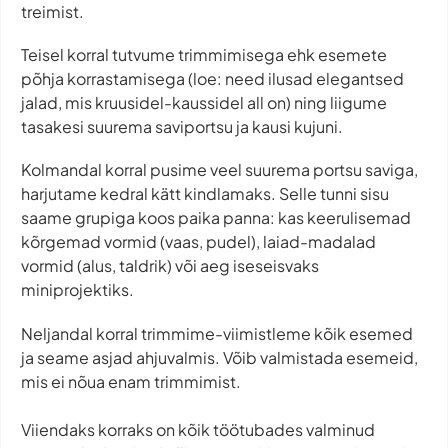
treimist.
Teisel korral tutvume trimmimisega ehk esemete
põhja korrastamisega (loe: need ilusad elegantsed
jalad, mis kruusidel-kaussidel all on) ning liigume
tasakesi suurema saviportsu ja kausi kujuni.
Kolmandal korral pusime veel suurema portsu saviga,
harjutame kedral kätt kindlamaks. Selle tunni sisu
saame grupiga koos paika panna: kas keerulisemad
kõrgemad vormid (vaas, pudel), laiad-madalad
vormid (alus, taldrik) või aeg iseseisvaks
miniprojektiks.
Neljandal korral trimmime-viimistleme kõik esemed
ja seame asjad ahjuvalmis. Võib valmistada esemeid,
mis ei nõua enam trimmimist.
Viiendaks korraks on kõik töötubades valminud