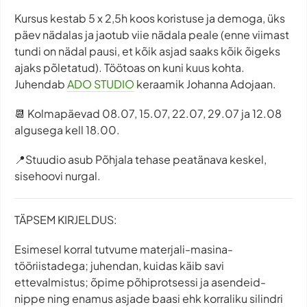
Kursus kestab 5 x 2,5h koos koristuse ja demoga, üks
päev nädalas ja jaotub viie nädala peale (enne viimast
tundi on nädal pausi, et kõik asjad saaks kõik õigeks
ajaks põletatud). Töötoas on kuni kuus kohta.
Juhendab
ADO STUDIO
keraamik Johanna Adojaan.
📆 Kolmapäevad 08.07, 15.07, 22.07, 29.07 ja 12.08
algusega kell 18.00.
📍Stuudio asub Põhjala tehase peatänava keskel,
sisehoovi nurgal.
TÄPSEM KIRJELDUS:
Esimesel korral tutvume materjali-masina-
tööriistadega; juhendan, kuidas käib savi
ettevalmistus; õpime põhiprotsessi ja asendeid-
nippe ning enamus asjade baasi ehk korraliku silindri