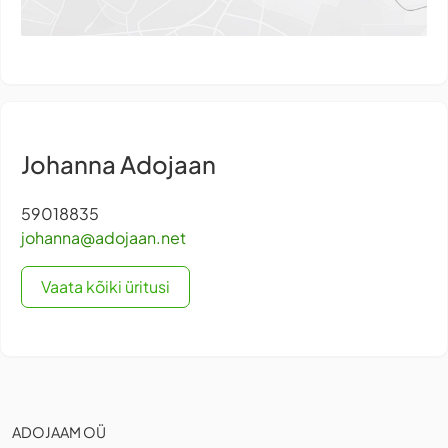
Johanna Adojaan
59018835
johanna@adojaan.net
Vaata kõiki üritusi
ADOJAAM OÜ