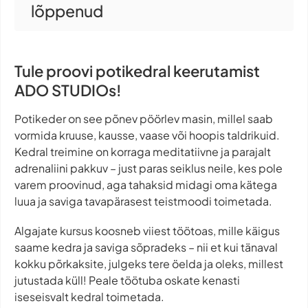
lõppenud
Tule proovi potikedral keerutamist
ADO STUDIOs!
Potikeder on see põnev pöörlev masin, millel saab
vormida kruuse, kausse, vaase või hoopis taldrikuid.
Kedral treimine on korraga meditatiivne ja parajalt
adrenaliini pakkuv – just paras seiklus neile, kes pole
varem proovinud, aga tahaksid midagi oma kätega
luua ja saviga tavapärasest teistmoodi toimetada.
Algajate kursus koosneb viiest töötoas, mille käigus
saame kedra ja saviga sõpradeks – nii et kui tänaval
kokku põrkaksite, julgeks tere öelda ja oleks, millest
jutustada küll! Peale töötuba oskate kenasti
iseseisvalt kedral toimetada.