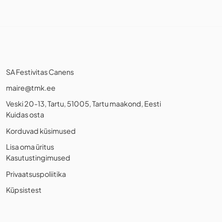
SA Festivitas Canens
maire@tmk.ee
Veski 20-13, Tartu, 51005, Tartu maakond, Eesti
Kuidas osta
Korduvad küsimused
Lisa oma üritus
Kasutustingimused
Privaatsuspoliitika
Küpsistest