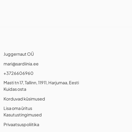
Juggernaut OÜ
mari@sardiinia.ee
+3726606960
Masti tn 17, Tallinn, 11911, Harjumaa, Eesti
Kuidas osta
Korduvad küsimused
Lisa oma üritus
Kasutustingimused
Privaatsuspoliitika