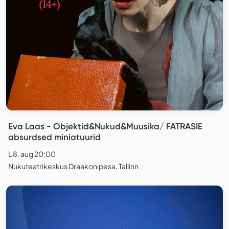
Eva Laas - Objektid&Nukud&Muusika/ FATRASIE
absurdsed miniatuurid
L 8. aug 20:00
Nukuteatrikeskus Draakonipesa, Tallinn