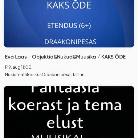
Eva Laas - Objektid&Nukud&Muusika / KAKS ÕDE
P 9. aug 11:00
Nukiuteatrikeskus Draakonipesa, Tallinn