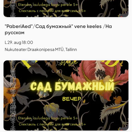
"PaberiAed"/Сад бумажный" vene keeles /На
русском
L 29. aug 18:00
Nukuteater Draakonipesa MTÜ, Tallinn