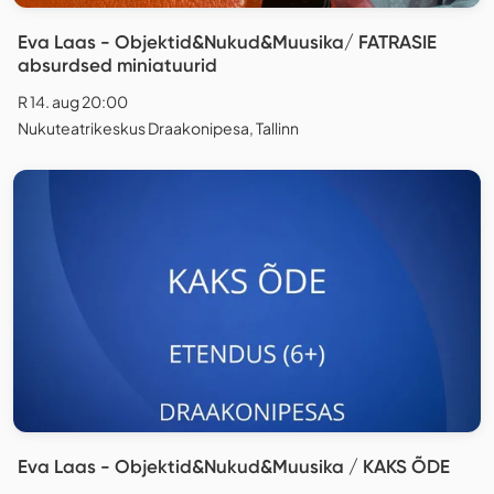
Eva Laas - Objektid&Nukud&Muusika/ FATRASIE
absurdsed miniatuurid
R 14. aug 20:00
Nukuteatrikeskus Draakonipesa, Tallinn
Eva Laas - Objektid&Nukud&Muusika / KAKS ÕDE