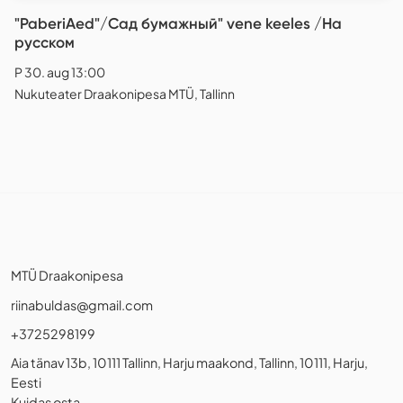
"PaberiAed"/Сад бумажный" vene keeles /На
русском
P 30. aug 13:00
Nukuteater Draakonipesa MTÜ, Tallinn
MTÜ Draakonipesa
riinabuldas@gmail.com
+3725298199
Aia tänav 13b, 10111 Tallinn, Harju maakond, Tallinn, 10111, Harju,
Eesti
Kuidas osta