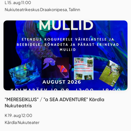
L 15. aug 11:00
Nukiuteatrikeskus Draakonipesa, Tallinn
"MERESEIKLUS" / "a SEA ADVENTURE" Kärdla
Nukuteatris
K 19. aug 12:00
Kärdla Nukuteater