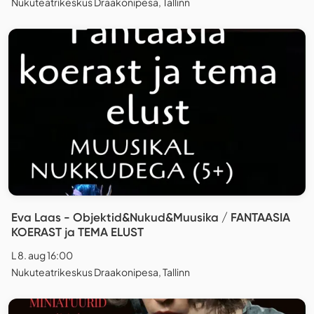
Nukuteatrikeskus Draakonipesa, Tallinn
Eva Laas - Objektid&Nukud&Muusika / FANTAASIA
KOERAST ja TEMA ELUST
L 8. aug 16:00
Nukuteatrikeskus Draakonipesa, Tallinn