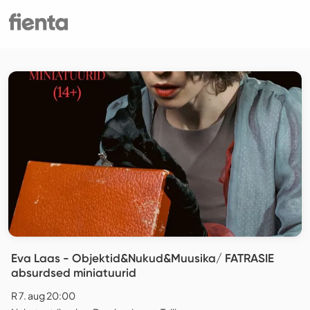
Eva Laas - Objektid&Nukud&Muusika/ FATRASIE
absurdsed miniatuurid
R 7. aug 20:00