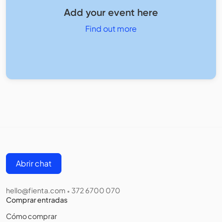
Add your event here
Find out more
Abrir chat
hello@fienta.com
372 6700 070
•
Comprar entradas
Cómo comprar