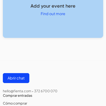
Add your event here
Find out more
Abrir chat
hello@fienta.com
372 6700 070
•
Comprar entradas
Cómo comprar