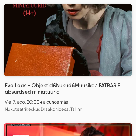
Eva Laas - Objektid&Nukud&Muusika/ FATRASIE
absurdsed miniatuurid
Vie. 7. ago. 20:00 + algunos más
Nukuteatrikeskus Draakonipesa, Tallinn