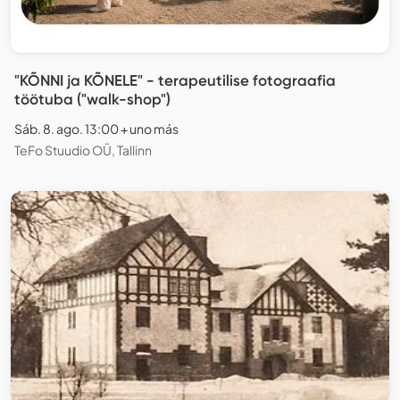
"KÕNNI ja KÕNELE" - terapeutilise fotograafia
töötuba ("walk-shop")
Sáb. 8. ago. 13:00 + uno más
TeFo Stuudio OÜ, Tallinn