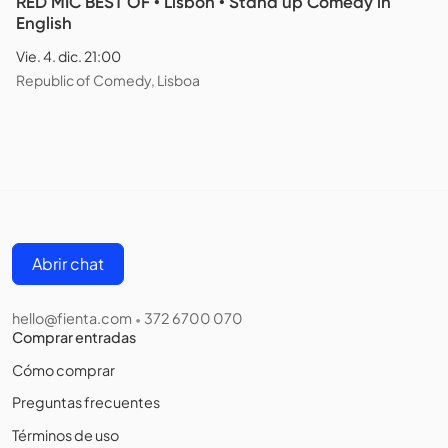
RED MIC BEST OF • Lisbon • Stand up Comedy in
English
Vie. 4. dic. 21:00
Republic of Comedy, Lisboa
Abrir chat
hello@fienta.com
372 6700 070
•
Comprar entradas
Cómo comprar
Preguntas frecuentes
Términos de uso