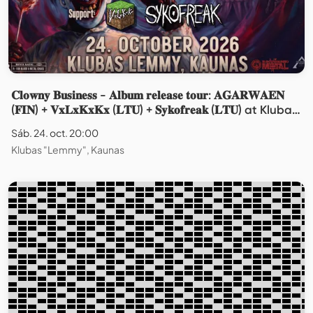
𝐂𝐥𝐨𝐰𝐧𝐲 𝐁𝐮𝐬𝐢𝐧𝐞𝐬𝐬 - 𝐀𝐥𝐛𝐮𝐦 𝐫𝐞𝐥𝐞𝐚𝐬𝐞 𝐭𝐨𝐮𝐫: 𝐀𝐆𝐀𝐑𝐖𝐀𝐄𝐍
(𝐅𝐈𝐍) + 𝐕𝐱𝐋𝐱𝐊𝐱𝐊𝐱 (𝐋𝐓𝐔) + 𝐒𝐲𝐤𝐨𝐟𝐫𝐞𝐚𝐤 (𝐋𝐓𝐔) at Klubas
Lemmu, Kaunas
Sáb. 24. oct. 20:00
Klubas "Lemmy", Kaunas