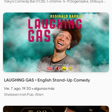
Tokyo Comedy Bar (TCB), 1-chōme-5-9 Dogenzaka, Shibuya City, Tokyo, Japan
LAUGHING GAS • English Stand-Up Comedy
Vie. 7. ago. 19:30 + algunos más
Shebeen Irish Pub, Wien