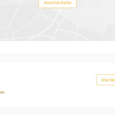
Ansichts Karte
Alle V
com