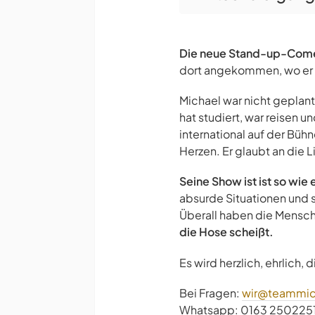
Die neue Stand-up-Come
dort angekommen, wo er g
Michael war nicht geplant,
hat studiert, war reisen u
international auf der Bühne
Herzen. Er glaubt an die 
Seine Show ist ist so wie e
absurde Situationen und s
Überall haben die Mensc
die Hose scheißt.
Es wird herzlich, ehrlich, 
Bei Fragen:
wir@teammic
Whatsapp: 0163 250225