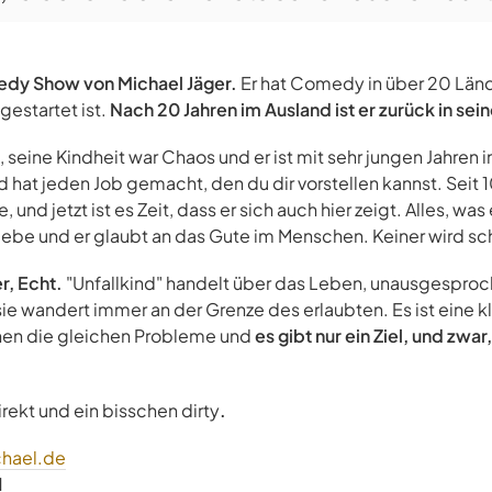
dy Show von Michael Jäger.
Er hat Comedy in über 20 Länd
estartet ist.
Nach 20 Jahren im Ausland ist er zurück in sei
 seine Kindheit war Chaos und er ist mit sehr jungen Jahren i
nd hat jeden Job gemacht, den du dir vorstellen kannst. Seit 10
, und jetzt ist es Zeit, dass er sich auch hier zeigt. Alles, w
Liebe und er glaubt an das Gute im Menschen. Keiner wird s
r, Echt.
"Unfallkind" handelt über das Leben, unausgespro
ie wandert immer an der Grenze des erlaubten. Es ist eine k
hen die gleichen Probleme und
es gibt nur ein Ziel, und zwar
direkt und ein bisschen dirty
.
hael.de
1