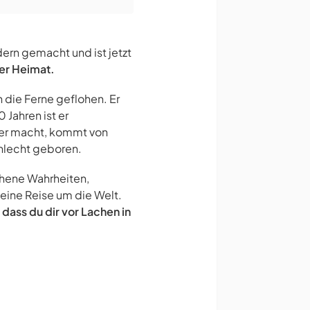
ern gemacht und ist jetzt
ner Heimat.
n die Ferne geflohen. Er
 Jahren ist er
as er macht, kommt von
chlecht geboren.
chene Wahrheiten,
leine Reise um die Welt.
, dass du dir vor Lachen in