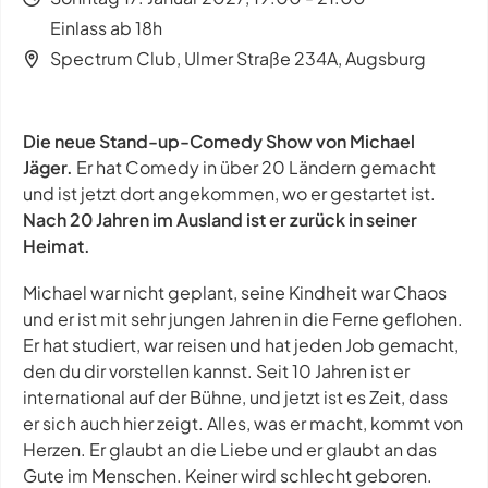
Einlass ab 18h
Spectrum Club, Ulmer Straße 234A, Augsburg
Die neue Stand-up-Comedy Show von Michael
Jäger.
Er hat Comedy in über 20 Ländern gemacht
und ist jetzt dort angekommen, wo er gestartet ist.
Nach 20 Jahren im Ausland ist er zurück in seiner
Heimat.
Michael war nicht geplant, seine Kindheit war Chaos
und er ist mit sehr jungen Jahren in die Ferne geflohen.
Er hat studiert, war reisen und hat jeden Job gemacht,
den du dir vorstellen kannst. Seit 10 Jahren ist er
international auf der Bühne, und jetzt ist es Zeit, dass
er sich auch hier zeigt. Alles, was er macht, kommt von
Herzen. Er glaubt an die Liebe und er glaubt an das
Gute im Menschen. Keiner wird schlecht geboren.