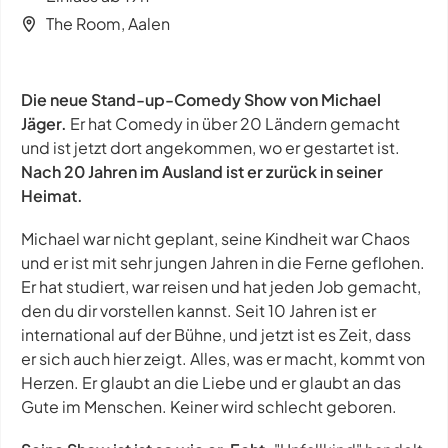
The Room, Aalen
Die neue Stand-up-Comedy Show von Michael
Jäger.
Er hat Comedy in über 20 Ländern gemacht
und ist jetzt dort angekommen, wo er gestartet ist.
Nach 20 Jahren im Ausland ist er zurück in seiner
Heimat.
Michael war nicht geplant, seine Kindheit war Chaos
und er ist mit sehr jungen Jahren in die Ferne geflohen.
Er hat studiert, war reisen und hat jeden Job gemacht,
den du dir vorstellen kannst. Seit 10 Jahren ist er
international auf der Bühne, und jetzt ist es Zeit, dass
er sich auch hier zeigt. Alles, was er macht, kommt von
Herzen. Er glaubt an die Liebe und er glaubt an das
Gute im Menschen. Keiner wird schlecht geboren.