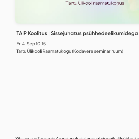
TAIP Koolitus | Sissejuhatus psühhedeelikumideg
Fr. 4. Sep 10:15
Tartu Ülikooli Raamatukogu (Kodavere seminariruum)
Sihtasutus Teraapia Arenduseks ja Innovatsiooniks Psühhe