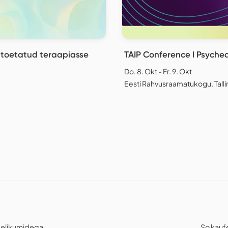
a toetatud teraapiasse
TAIP Conference I Psyched
Do. 8. Okt - Fr. 9. Okt
Eesti Rahvusraamatukogu, Talli
deelikumidega
So kauf