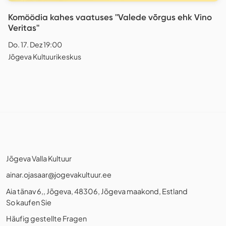
Komöödia kahes vaatuses ''Valede võrgus ehk Vino
Veritas''
Do. 17. Dez 19:00
Jõgeva Kultuurikeskus
Jõgeva Valla Kultuur
ainar.ojasaar@jogevakultuur.ee
Aia tänav 6,, Jõgeva, 48306, Jõgeva maakond, Estland
So kaufen Sie
Häufig gestellte Fragen