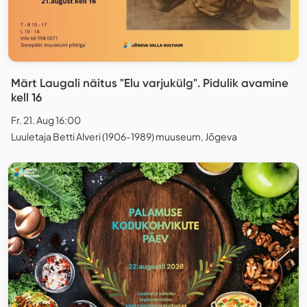
Märt Laugali näitus "Elu varjukülg". Pidulik avamine
kell 16
Fr. 21. Aug 16:00
Luuletaja Betti Alveri (1906-1989) muuseum, Jõgeva