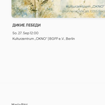
ДИКИЕ ЛЕБЕДИ
So. 27. Sep 12:00
Kulturzentrum „OKNO“ | BGFF e.V., Berlin
Mariia Bitti