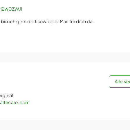
09Qw0ZWJi
 bin ich gern dort sowie per Mail für dich da.
Alle V
iginal
ealthcare.com