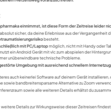
:
opharmaka einnimmst, ist diese Form der Zeitreise leider nic
e absolut sicher, da deine Erlebnisse aus der Vergangenheit da
etraumatisierungsrisiko
besteht.
schließlich mit PC/Laptop
möglich, nicht mit Handy oder Tab
 nutzt ein Android Gerät mit vlc zum abspielen der Hintergr
immer unüberwindbare technische Probleme.
gestörte Umgebung mit ausreichend schnellem Internetzu
zteres auch keinerlei Software auf deinem Gerät installieren, 
he sowie bandbreitensparsame Alternative zu Zoom verwen
ferenzraum sowie alle weiteren Details erhältst du zusamm
weitere Details zur Wirkungsweise dieser Zeitreisen findest