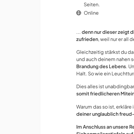
Seiten.
Online
...
denn nur dieser zeigt 
zufrieden
, weil nur er all
Gleichzeitig stärkst du 
und auch deinem nahen s
Brandung des Lebens
. U
Halt. So wie ein Leuchttu
Dies alles ist unabdingba
somit friedlicheren Mite
Warum das so ist, erkläre 
deiner unglaublich freud
Im Anschluss an unsere R
Siebenmeilenstiefeln au