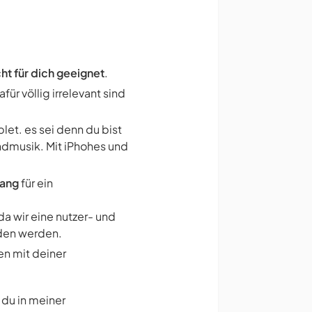
ht für dich geeignet
.
für völlig irrelevant sind
let. es sei denn du bist
undmusik. Mit iPhohes und
gang
für ein
da wir eine nutzer- und
den werden.
en mit deiner
 du in meiner