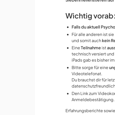
Wichtig vorab
Falls du aktuell Psych
Für alle anderen ist si
und somit auch
kein R
Eine
Teilnahme
ist
aus
technisch versiert und
iPads gab es bisher 
Bitte sorge für eine
un
Videotelefonat.
Du brauchst dir für let
datenschutzfreundlic
Den Link zum Videokon
Anmeldebestätigung.
Erfahrungsberichte sowie 