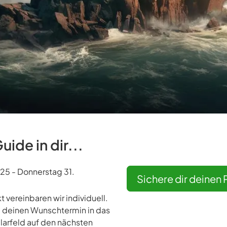
ide in dir...
025 - Donnerstag 31.
Sichere dir deinen 
vereinbaren wir individuell.
te deinen Wunschtermin in das
arfeld auf den nächsten