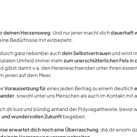
dir deinen Herzensweg
. Und nur jener macht dich
dauerhaft w
 deine Bedürfnisse mit einbezieht.
dadurch ganz nebenbei auch
dein Selbstvertrauen
und wirst i
ozialen Umfeld immer mehr
zum unerschütterlichen Fels in
nd gibst damit v.a. den Heranwachsenden unter ihnen essent
rm jenen auf dem Meer.
re
Voraussetzung für
eines jeden Beitrag zu einem deutlich
e
inander
, sowohl unter uns Menschen als auch im Kontakt mi
ich dir kurz und bündig anhand der Polyvagaltheorie, bevor w
- und wundervollen Zukunft
begeben.
eise erwartet dich noch eine Überraschung
, die dir enorm d
f deinem Herzensweg voranzuschreiten
.