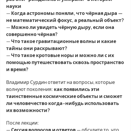
науки
—
Когда астрономы поняли, что чёрная дыра —
не математический фокус, а реальный объект?
—
Можно ли увидеть чёрную дыру, если она
совершенно чёрная?
—
Что такое гравитационные волны и какие
тайны они раскрывают?
—
Что такое кротовые норы и можно ли с их
помощью путешествовать сквозь пространство
и время?
Владимир Сурдин ответит на вопросы, которые
волнуют поколения:
как появились эти
таинственные космические объекты и сможет
ли человечество когда-нибудь использовать
их возможности?
После лекции:
—
Сессия вопросов и ответов
— обсудите то, что