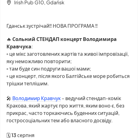
Irish Pub G10, Gdańsk
Гданськ зустрічай‼️ НОВА ПРОГРАМА ‼️
🔥
Сольний СТЕНДАП концерт Володимира
Кравчука
:
▫️ це мікс заготовлених жартів та живої імпровізації,
яку неможливо повторити;
▫️ там буде син подруги вашої мами;
▫️ це концерт, після якого Балтійське море робиться
трішки теплішим.
🎤
Володимир Кравчук
– ведучий стендап-комік
Кракова, який жартує про життя, яким воно є, без
прикрас, часто торкаючись буденних ситуацій,
гостросоціальних тем або власного досвіду.
🗓
13
серпня