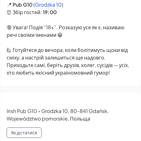
📍
Pub G10
(
Grodzka 10
)
⏰ Збір гостей:
19:00
🔞 Увага! Подія “18+”. Розказую усе як є, називаю
речі своїми іменами 😁
🙋 Готуйтеся до вечора, коли болітимуть щоки від
сміху, а настрій залишиться ще надовго.
Приходьте самі, беріть друзів, колег, сусідів — усіх,
хто любить якісний україномовний гумор!
Irish Pub G10
Grodzka 10, 80-841 Gdańsk,
•
Województwo pomorskie, Польща
Як дістатися