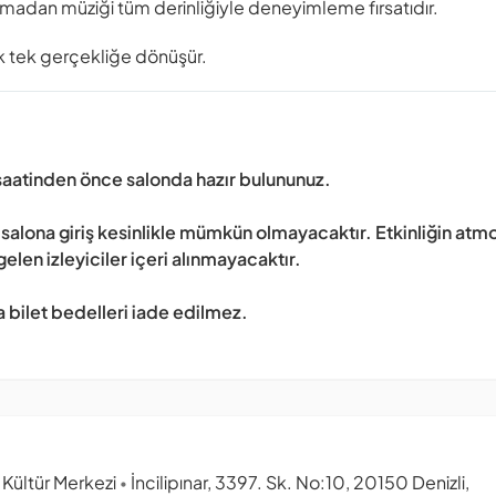
olmadan müziği tüm derinliğiyle deneyimleme fırsatıdır.
k tek gerçekliğe dönüşür.
 saatinden önce salonda hazır bulununuz.
salona giriş kesinlikle mümkün olmayacaktır. Etkinliğin atm
len izleyiciler içeri alınmayacaktır.
bilet bedelleri iade edilmez.
Kültür Merkezi
İncilipınar, 3397. Sk. No:10, 20150 Denizli,
•