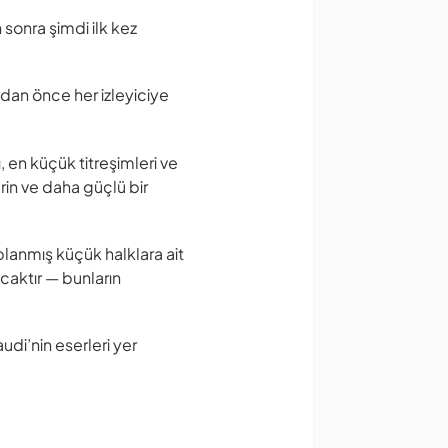
 sonra şimdi ilk kez
dan önce her izleyiciye
 en küçük titreşimleri ve
erin ve daha güçlü bir
planmış küçük halklara ait
acaktır — bunların
di’nin eserleri yer