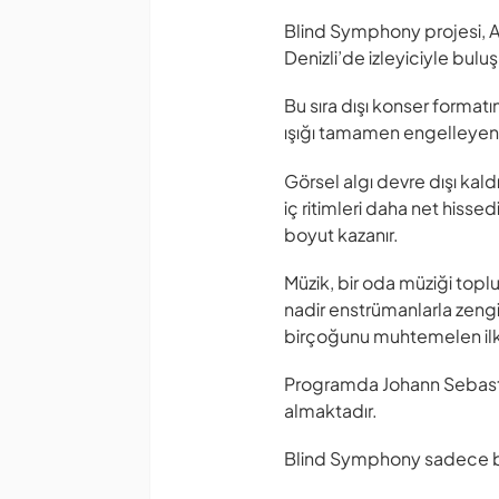
Blind Symphony projesi, Av
Denizli’de izleyiciyle bulu
Bu sıra dışı konser forma
ışığı tamamen engelleyen ö
Görsel algı devre dışı kal
iç ritimleri daha net hisse
boyut kazanır.
Müzik, bir oda müziği toplu
nadir enstrümanlarla zengin
birçoğunu muhtemelen ilk
Programda Johann Sebastian
almaktadır.
Blind Symphony sadece bi