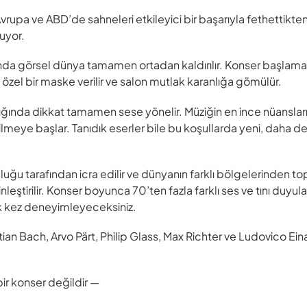
rupa ve ABD’de sahneleri etkileyici bir başarıyla fethettikten
şuyor.
tında görsel dünya tamamen ortadan kaldırılır. Konser başlama
zel bir maske verilir ve salon mutlak karanlığa gömülür.
dığında dikkat tamamen sese yönelir. Müziğin en ince nüansları,
dilmeye başlar. Tanıdık eserler bile bu koşullarda yeni, daha d
luğu tarafından icra edilir ve dünyanın farklı bölgelerinden to
leştirilir. Konser boyunca 70’ten fazla farklı ses ve tını duyul
 kez deneyimleyeceksiniz.
 Bach, Arvo Pärt, Philip Glass, Max Richter ve Ludovico Einau
r konser değildir —