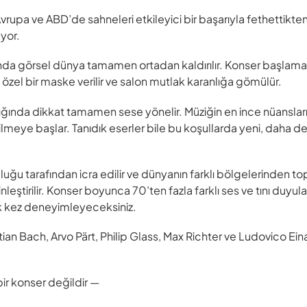
rupa ve ABD’de sahneleri etkileyici bir başarıyla fethettikten
uyor.
tında görsel dünya tamamen ortadan kaldırılır. Konser başlama
zel bir maske verilir ve salon mutlak karanlığa gömülür.
dığında dikkat tamamen sese yönelir. Müziğin en ince nüansları,
dilmeye başlar. Tanıdık eserler bile bu koşullarda yeni, daha d
luğu tarafından icra edilir ve dünyanın farklı bölgelerinden to
leştirilir. Konser boyunca 70’ten fazla farklı ses ve tını duyul
 kez deneyimleyeceksiniz.
 Bach, Arvo Pärt, Philip Glass, Max Richter ve Ludovico Einau
r konser değildir —