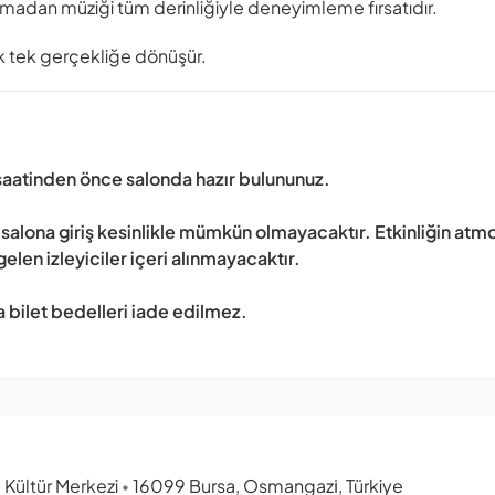
olmadan müziği tüm derinliğiyle deneyimleme fırsatıdır.
k tek gerçekliğe dönüşür.
 saatinden önce salonda hazır bulununuz.
salona giriş kesinlikle mümkün olmayacaktır. Etkinliğin atm
len izleyiciler içeri alınmayacaktır.
bilet bedelleri iade edilmez.
 Kültür Merkezi
16099 Bursa, Osmangazi̇, Türkiye
•