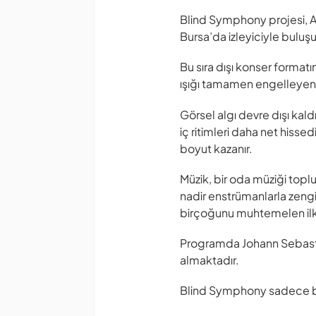
Blind Symphony projesi, Av
Bursa’da izleyiciyle buluş
Bu sıra dışı konser forma
ışığı tamamen engelleyen ö
Görsel algı devre dışı kal
iç ritimleri daha net hisse
boyut kazanır.
Müzik, bir oda müziği toplu
nadir enstrümanlarla zengin
birçoğunu muhtemelen ilk
Programda Johann Sebastian
almaktadır.
Blind Symphony sadece bi