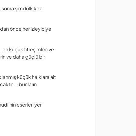
 sonra şimdi ilk kez
dan önce her izleyiciye
 en küçük titreşimleri ve
erin ve daha güçlü bir
planmış küçük halklara ait
acaktır — bunların
di’nin eserleri yer