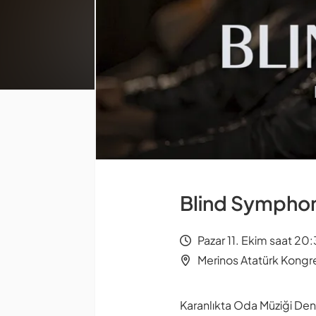
Blind Sympho
Pazar 11. Ekim saat 20
Merinos Atatürk Kongre
Karanlıkta Oda Müziği De