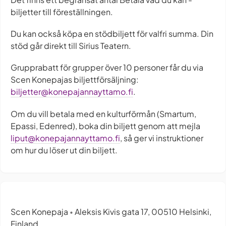
biljetter till föreställningen.
Du kan också köpa en stödbiljett för valfri summa. Din
stöd går direkt till Sirius Teatern.
Grupprabatt för grupper över 10 personer får du via
Scen Konepajas biljettförsäljning:
biljetter@konepajannayttamo.fi
.
Om du vill betala med en kulturförmån (Smartum,
Epassi, Edenred), boka din biljett genom att mejla
liput@konepajannayttamo.fi
, så ger vi instruktioner
om hur du löser ut din biljett.
Scen Konepaja
Aleksis Kivis gata 17, 00510 Helsinki,
•
Finland