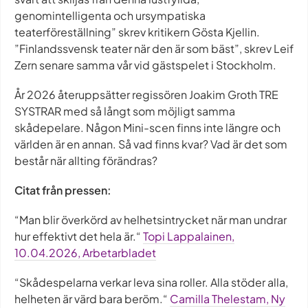
genomintelligenta och ursympatiska
teaterföreställning” skrev kritikern Gösta Kjellin.
”Finlandssvensk teater när den är som bäst”, skrev Leif
Zern senare samma vår vid gästspelet i Stockholm.
År 2026 återuppsätter regissören Joakim Groth TRE
SYSTRAR med så långt som möjligt samma
skådepelare. Någon Mini-scen finns inte längre och
världen är en annan. Så vad finns kvar? Vad är det som
består när allting förändras?
Citat från pressen:
“Man blir överkörd av helhetsintrycket när man undrar
hur effektivt det hela är.“
Topi Lappalainen,
10.04.2026, Arbetarbladet
“Skådespelarna verkar leva sina roller. Alla stöder alla,
helheten är värd bara beröm.“
Camilla Thelestam, Ny