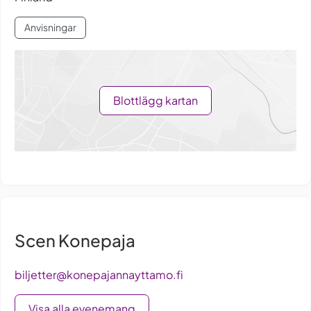
Anvisningar
Blottlägg kartan
Scen Konepaja
biljetter@konepajannayttamo.fi
Visa alla evenemang