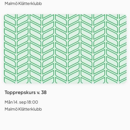
Malmö Klätterklubb
Topprepskurs v. 38
Mån 14. sep 18:00
Malmö Klätterklubb