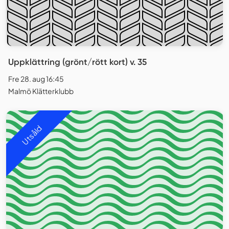
Uppklättring (grönt/rött kort) v. 35
Fre 28. aug 16:45
Malmö Klätterklubb
Utsåld