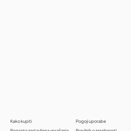
Kako kupiti
Pogoji uporabe
Pogosto zastavljena vprašanja
Pravilnik o zasebnosti