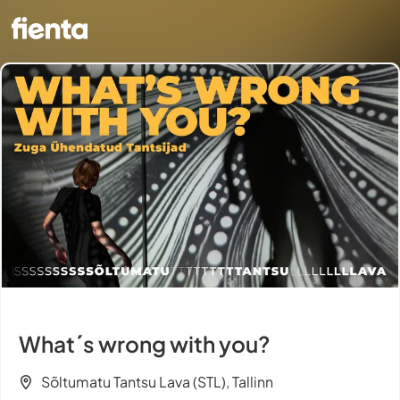
What´s wrong with you?
Sõltumatu Tantsu Lava (STL), Tallinn