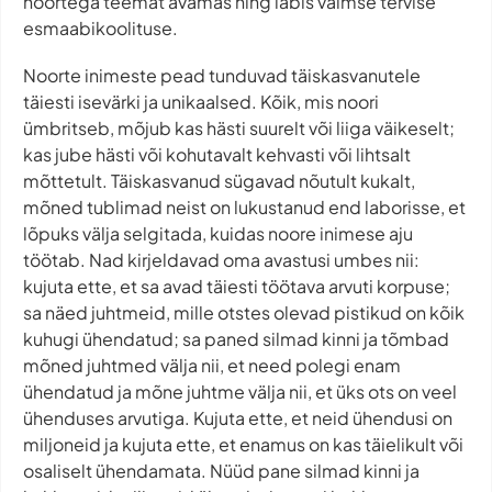
noortega teemat avamas ning läbis vaimse tervise
esmaabikoolituse.
Noorte inimeste pead tunduvad täiskasvanutele
täiesti isevärki ja unikaalsed. Kõik, mis noori
ümbritseb, mõjub kas hästi suurelt või liiga väikeselt;
kas jube hästi või kohutavalt kehvasti või lihtsalt
mõttetult. Täiskasvanud sügavad nõutult kukalt,
mõned tublimad neist on lukustanud end laborisse, et
lõpuks välja selgitada, kuidas noore inimese aju
töötab. Nad kirjeldavad oma avastusi umbes nii:
kujuta ette, et sa avad täiesti töötava arvuti korpuse;
sa näed juhtmeid, mille otstes olevad pistikud on kõik
kuhugi ühendatud; sa paned silmad kinni ja tõmbad
mõned juhtmed välja nii, et need polegi enam
ühendatud ja mõne juhtme välja nii, et üks ots on veel
ühenduses arvutiga. Kujuta ette, et neid ühendusi on
miljoneid ja kujuta ette, et enamus on kas täielikult või
osaliselt ühendamata. Nüüd pane silmad kinni ja