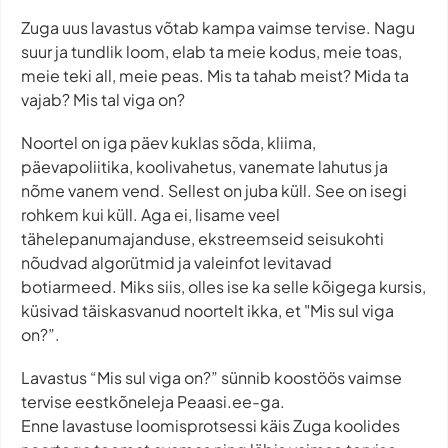
Zuga uus lavastus võtab kampa vaimse tervise. Nagu
suur ja tundlik loom, elab ta meie kodus, meie toas,
meie teki all, meie peas. Mis ta tahab meist? Mida ta
vajab? Mis tal viga on?
Noortel on iga päev kuklas sõda, kliima,
päevapoliitika, koolivahetus, vanemate lahutus ja
nõme vanem vend. Sellest on juba küll. See on isegi
rohkem kui küll. Aga ei, lisame veel
tähelepanumajanduse, ekstreemseid seisukohti
nõudvad algorütmid ja valeinfot levitavad
botiarmeed. Miks siis, olles ise ka selle kõigega kursis,
küsivad täiskasvanud noortelt ikka, et "Mis sul viga
on?”.
Lavastus “Mis sul viga on?” sünnib koostöös vaimse
tervise eestkõneleja Peaasi.ee-ga.
Enne lavastuse loomisprotsessi käis Zuga koolides