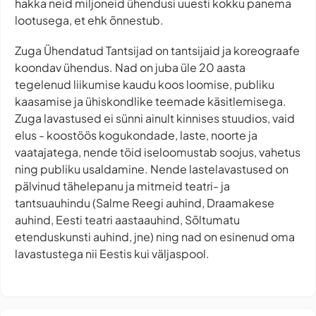
hakka neid miljoneid ühendusi uuesti kokku panema
lootusega, et ehk õnnestub.
Zuga Ühendatud Tantsijad on tantsijaid ja koreograafe
koondav ühendus. Nad on juba üle 20 aasta
tegelenud liikumise kaudu koos loomise, publiku
kaasamise ja ühiskondlike teemade käsitlemisega.
Zuga lavastused ei sünni ainult kinnises stuudios, vaid
elus - koostöös kogukondade, laste, noorte ja
vaatajatega, nende töid iseloomustab soojus, vahetus
ning publiku usaldamine. Nende lastelavastused on
pälvinud tähelepanu ja mitmeid teatri- ja
tantsuauhindu (Salme Reegi auhind, Draamakese
auhind, Eesti teatri aastaauhind, Sõltumatu
etenduskunsti auhind, jne) ning nad on esinenud oma
lavastustega nii Eestis kui väljaspool.