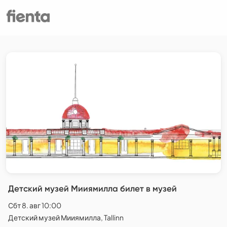
Детский музей Мииямилла билет в музей
Сбт 8. авг 10:00
Детский музей Мииямилла, Tallinn