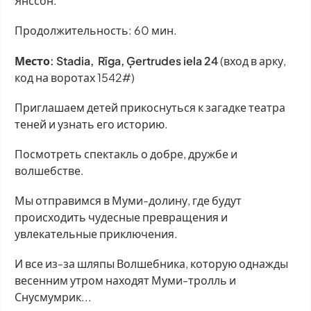
Янссон.
Продолжительность: 60 мин.
​Место: Stadia, Rīga, Ģertrudes iela 24
(вход в арку,
код на воротах 1542#)
Приглашаем детей прикоснуться к загадке театра
теней и узнать его историю.
Посмотреть спектакль о добре, дружбе и
волшебстве.
​Мы отправимся в Муми-долину, где будут
происходить чудесные превращения и
увлекательные приключения.
И все из-за шляпы Волшебника, которую однажды
весенним утром находят Муми-тролль и
Снусмумрик...