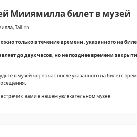
ей Мииямилла билет в музей
лла, Tallinn
ожно только в течение времени, указанного на биле
вляет до двух часов, но не позднее времени закрыти
дете в музей через час после указанного на билете врем
 посещения.
встречи с вами в нашем увлекательном музее!