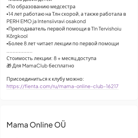
▪️По образованию медсестра
▪️14 лет работаю на Тлн скорой, а также работала в
PERH EMO ja Intensiivravi osakond
▪️Преподаватель первой помощи в Tln Tervishoiu
Kõrgkool
▪️Более 8 лет читает лекции по первой помощи
.................
Стоимость лекции: 8 + месяц доступа
🎁 Для MamaClub бесплатно
Присоединиться к клубу можно:
https://fienta.com/ru/mama-online-club-16217
Mama Online OÜ