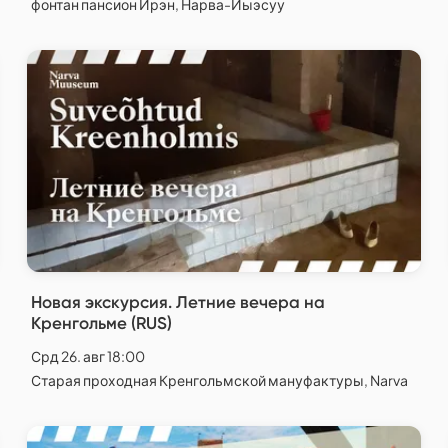
фонтан пансион Ирэн, Нарва-Йыэсуу
Новая экскурсия. Летние вечера на
Кренгольме (RUS)
Срд 26. авг 18:00
Старая проходная Кренгольмской мануфактуры, Narva