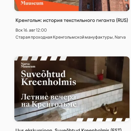
Кренгольм: история текстильного гиганта (RUS)
Вск 16. авг 12:00
Старая проходная Кренгольмской мануфактуры, Narva
Uus ekskursioon. Suveõhtud Kreenholmis (EST)