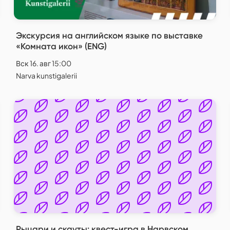
Экскурсия на английском языке по выставке
«Комната икон» (ENG)
Вск 16. авг 15:00
Narva kunstigalerii
Рыцари и скауты: квест-игра в Нарвском