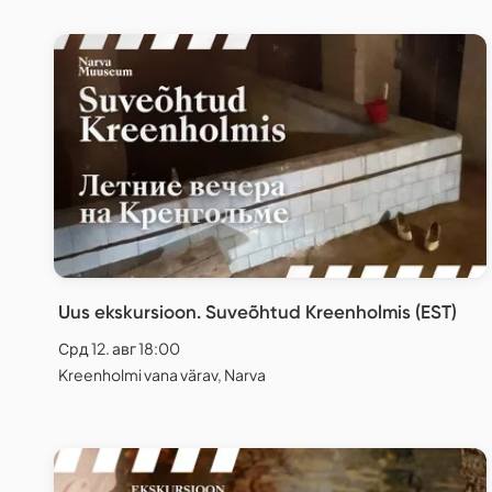
Uus ekskursioon. Suveõhtud Kreenholmis (EST)
Срд 12. авг 18:00
Kreenholmi vana värav, Narva