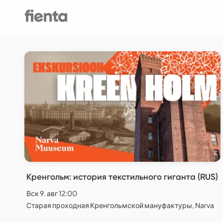
Кренгольм: история текстильного гиганта (RUS)
Вск 9. авг 12:00
Старая проходная Кренгольмской мануфактуры, Narva