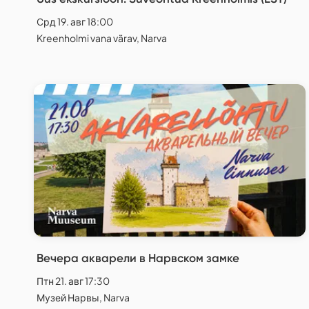
Срд 19. авг 18:00
Kreenholmi vana värav, Narva
Вечера акварели в Нарвском замке
Птн 21. авг 17:30
Музей Нарвы, Narva