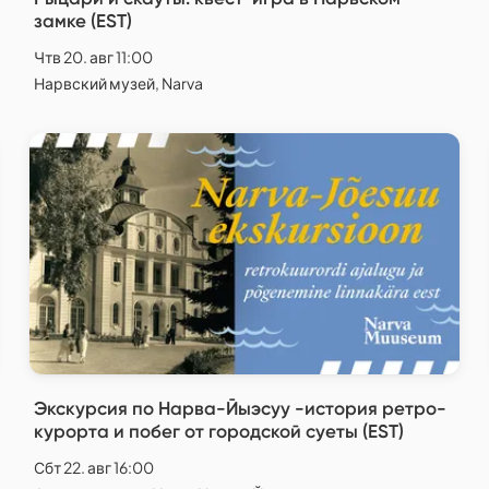
замке (EST)
Чтв 20. авг 11:00
Нарвский музей, Narva
Экскурсия по Нарва-Йыэсуу -история ретро-
курорта и побег от городской суеты (EST)
Сбт 22. авг 16:00