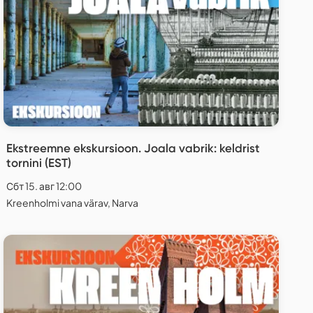
Ekstreemne ekskursioon. Joala vabrik: keldrist
tornini (EST)
Сбт 15. авг 12:00
Kreenholmi vana värav, Narva