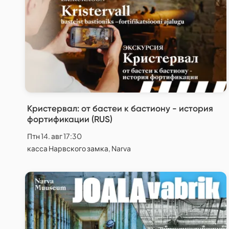
Кристервал: от бастеи к бастиону - история
фортификации (RUS)
Птн 14. авг 17:30
касса Нарвского замка, Narva