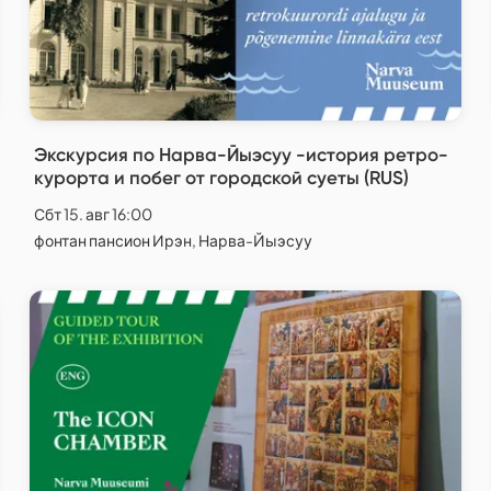
Экскурсия по Нарва-Йыэсуу -история ретро-
курорта и побег от городской суеты (RUS)
Сбт 15. авг 16:00
фонтан пансион Ирэн, Нарва-Йыэсуу