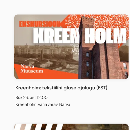
Kreenholm: tekstiilihiiglase ajalugu (EST)
Вск 23. авг 12:00
Kreenholmi vana värav, Narva