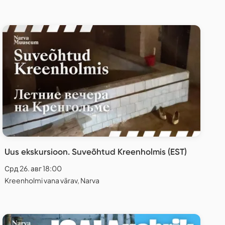
Uus ekskursioon. Suveõhtud Kreenholmis (EST)
Срд 26. авг 18:00
Kreenholmi vana värav, Narva