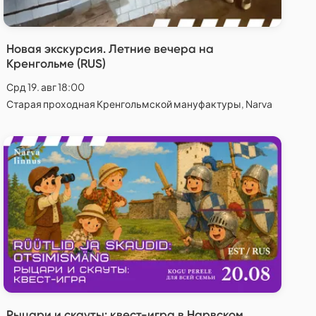
Новая экскурсия. Летние вечера на
Кренгольме (RUS)
Срд 19. авг 18:00
Старая проходная Кренгольмской мануфактуры, Narva
Рыцари и скауты: квест-игра в Нарвском