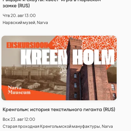
замке (RUS)
Чтв 20. авг 13:00
Нарвский музей, Narva
Кренгольм: история текстильного гиганта (RUS)
Вск 23. авг 12:00
Старая проходная Кренгольмской мануфактуры, Narva