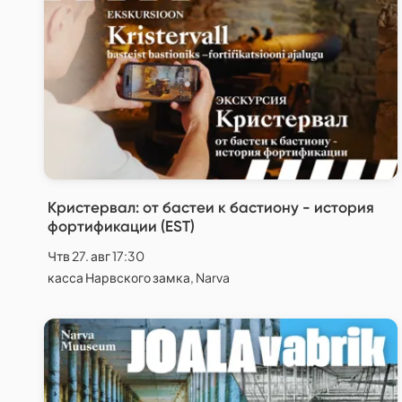
Кристервал: от бастеи к бастиону - история
фортификации (EST)
Чтв 27. авг 17:30
касса Нарвского замка, Narva