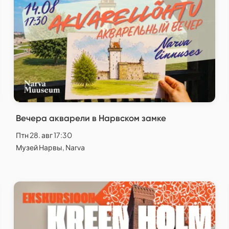
Вечера акварели в Нарвском замке
Птн 28. авг 17:30
Музей Нарвы, Narva