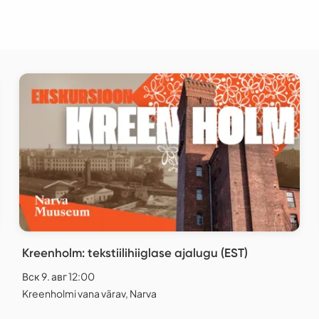
Kreenholm: tekstiilihiiglase ajalugu (EST)
Вск 9. авг 12:00
Kreenholmi vana värav, Narva