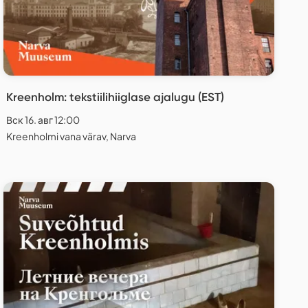
Kreenholm: tekstiilihiiglase ajalugu (EST)
Вск 16. авг 12:00
Kreenholmi vana värav, Narva