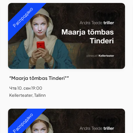
Распродано
“Maarja tõmbas Tinderi*”
Чтв 10. сен 19:00
Kellerteater, Tallinn
Распродано