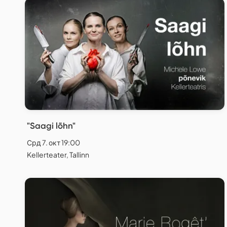
"Saagi lõhn"
Срд 7. окт 19:00
Kellerteater, Tallinn