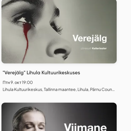
"Verejälg" Lihula Kultuurikeskuses
Птн 9. окт 19:00
Lihula Kultuurikeskus, Tallinna maantee, Lihula, Pärnu County, Estonia