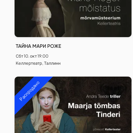
ТАЙНА МАРИ РОЖЕ
Сбт 10. окт 19:00
Keллeртеатр, Таллинн
Распродано