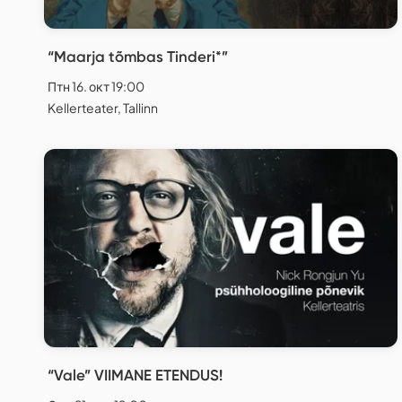
“Maarja tõmbas Tinderi*”
Птн 16. окт 19:00
Kellerteater, Tallinn
“Vale” VIIMANE ETENDUS!