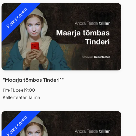
Распродано
“Maarja tõmbas Tinderi*”
Птн 11. сен 19:00
Kellerteater, Tallinn
Распродано