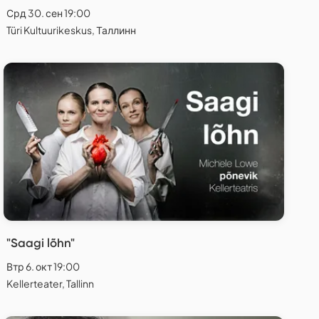
Срд 30. сен 19:00
Türi Kultuurikeskus, Таллинн
"Saagi lõhn"
Втр 6. окт 19:00
Kellerteater, Tallinn