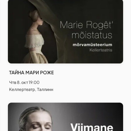
ТАЙНА МАРИ РОЖЕ
Чтв 8. окт 19:00
Keллeртеатр, Таллинн