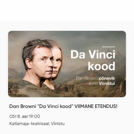
Dan Browni "Da Vinci kood" VIIMANE ETENDUS!
Сбт 8. авг 19:00
Katlamaja-teatrisaal, Viinistu