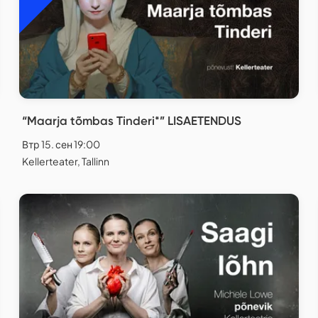
“Maarja tõmbas Tinderi*” LISAETENDUS
Втр 15. сен 19:00
Kellerteater, Tallinn