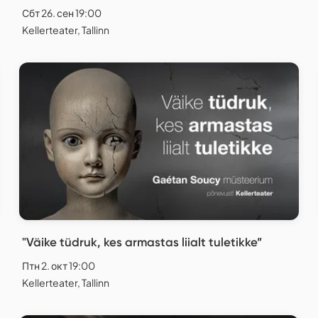
Сбт 26. сен 19:00
Kellerteater, Tallinn
"Väike tüdruk, kes armastas liialt tuletikke”
Птн 2. окт 19:00
Kellerteater, Tallinn