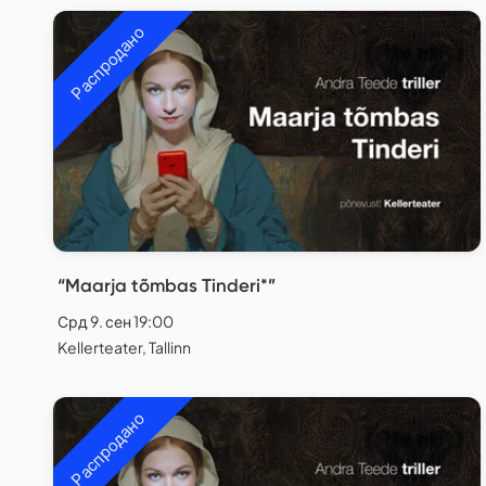
Распродано
“Maarja tõmbas Tinderi*”
Срд 9. сен 19:00
Kellerteater, Tallinn
Распродано