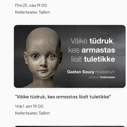
Птн 25. сен 19:00
Kellerteater, Tallinn
"Väike tüdruk, kes armastas liialt tuletikke”
Чтв 1. окт 19:00
Kellerteater, Tallinn