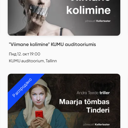
"Viimane kolimine" KUMU auditooriumis
Пнд 12. окт 19:00
KUMU auditoorium, Tallinn
Распродано