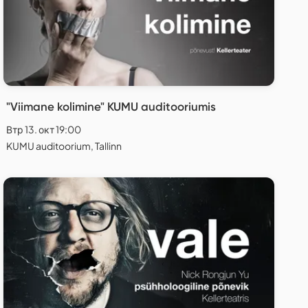
"Viimane kolimine" KUMU auditooriumis
Втр 13. окт 19:00
KUMU auditoorium, Tallinn