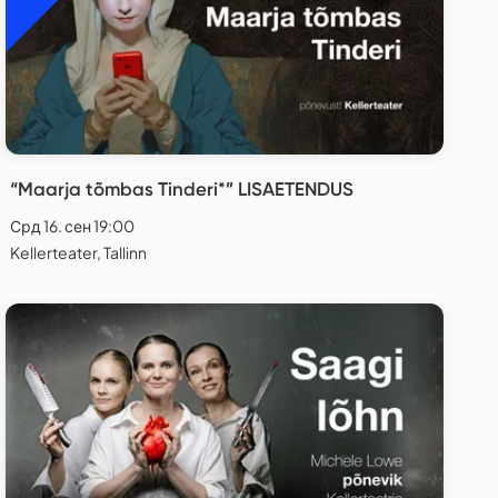
“Maarja tõmbas Tinderi*” LISAETENDUS
Срд 16. сен 19:00
Kellerteater, Tallinn