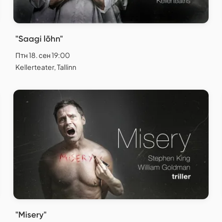
"Saagi lõhn"
Птн 18. сен 19:00
Kellerteater, Tallinn
"Misery"