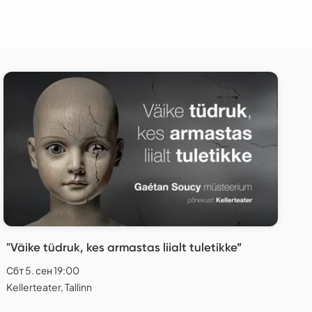
"Väike tüdruk, kes armastas liialt tuletikke”
Сбт 5. сен 19:00
Kellerteater, Tallinn