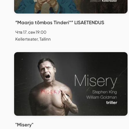
“Maarja tõmbas Tinderi*” LISAETENDUS
Чтв 17. сен 19:00
Kellerteater, Tallinn
"Misery"