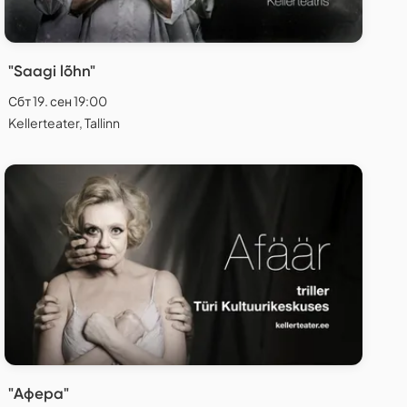
"Saagi lõhn"
Сбт 19. сен 19:00
Kellerteater, Tallinn
"Афера"