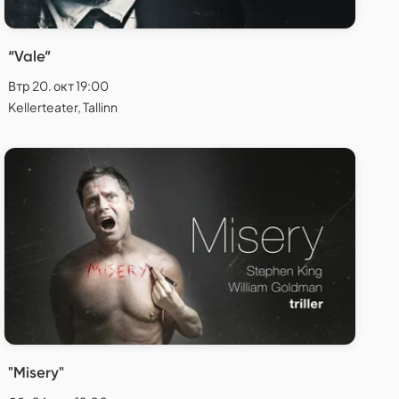
“Vale”
Втр 20. окт 19:00
Kellerteater, Tallinn
"Misery"