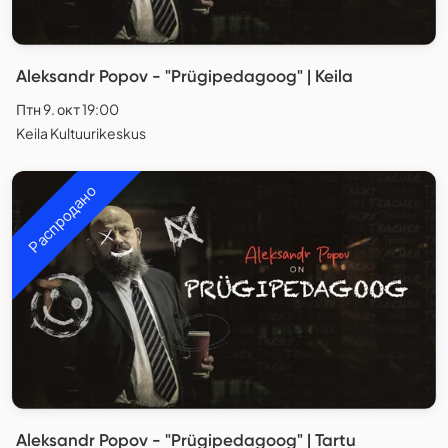
Aleksandr Popov - "Prügipedagoog" | Keila
Птн 9. окт 19:00
Keila Kultuurikeskus
Распродано
Aleksandr Popov - "Prügipedagoog" | Tartu