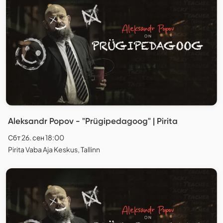
Aleksandr Popov - "Prügipedagoog" | Pirita
Сбт 26. сен 18:00
Pirita Vaba Aja Keskus, Tallinn