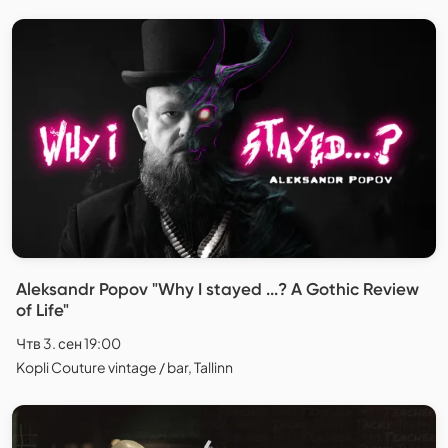
Aleksandr Popov "Why I stayed ...? A Gothic Review
of Life"
Чтв 3. сен 19:00
Kopli Couture vintage / bar, Tallinn