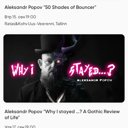
Aleksandr Popov "50 Shades of Bouncer"
Втр 15. сен 19:00
Ratas&Kohv Uus-Veerenni, Tallinn
Aleksandr Popov "Why I stayed ...? A Gothic Review
of Life"
Чтв 17. сен 19:00