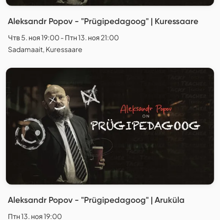
Aleksandr Popov - "Prügipedagoog" | Kuressaare
Чтв 5. ноя 19:00 - Птн 13. ноя 21:00
Sadamaait, Kuressaare
Aleksandr Popov - "Prügipedagoog" | Aruküla
Птн 13. ноя 19:00