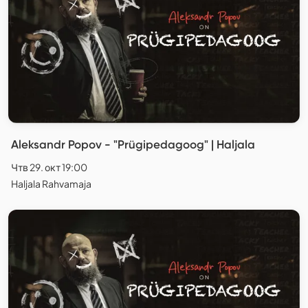
Aleksandr Popov - "Prügipedagoog" | Haljala
Чтв 29. окт 19:00
Haljala Rahvamaja