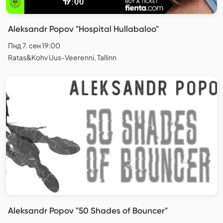
Aleksandr Popov "Hospital Hullabaloo"
Пнд 7. сен 19:00
Ratas&Kohv Uus-Veerenni, Tallinn
Aleksandr Popov "50 Shades of Bouncer"